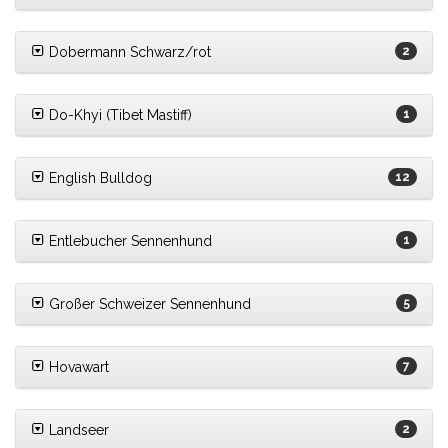
Dobermann Schwarz/rot
2
Do-Khyi (Tibet Mastiff)
1
English Bulldog
12
Entlebucher Sennenhund
1
Großer Schweizer Sennenhund
5
Hovawart
7
Landseer
2