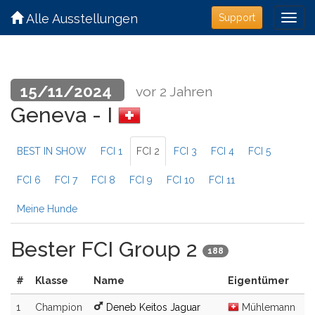
Alle Ausstellungen
Support
15/11/2024
vor 2 Jahren
Geneva - I
BEST IN SHOW
FCI 1
FCI 2
FCI 3
FCI 4
FCI 5
FCI 6
FCI 7
FCI 8
FCI 9
FCI 10
FCI 11
Meine Hunde
Bester FCI Group 2
188
#
Klasse
Name
Eigentümer
1
Champion
Deneb Keitos Jaguar
Mühlemann