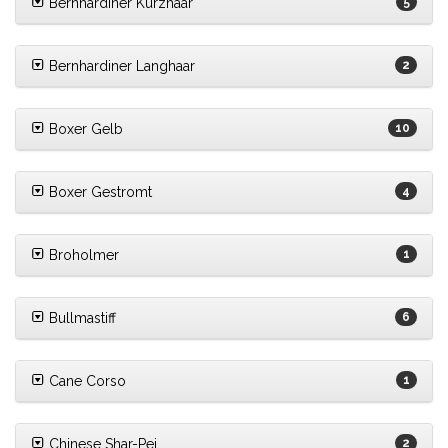
Bernhardiner Kurzhaar
5
Bernhardiner Langhaar
2
Boxer Gelb
10
Boxer Gestromt
4
Broholmer
1
Bullmastiff
6
Cane Corso
1
Chinese Shar-Pei
2