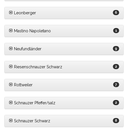
Leonberger
6
Mastino Napoletano
1
Neufundländer
9
Riesenschnauzer Schwarz
2
Rottweiler
7
Schnauzer Pfeffer/salz
2
Schnauzer Schwarz
8