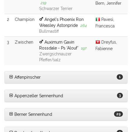
219
Bem, Jennifer
Schwarzer Terrier
2
Champion
Angel's Phoenix Ron
Pavesi,
Weasley Astonpride
264
Francesca
Bullmastiff
3
Zwischen
Auximum Gavin
Dreyfus,
Rossdale - Ps ‘Alouf’
197
Fabienne
Zwergschnauzer
Pfeffer/salz
Affenpinscher
1
Appenzeller Sennenhund
3
Berner Sennenhund
29