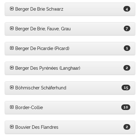
Berger De Brie Schwarz
4
Berger De Brie, Fauve, Grau
7
Berger De Picardie (Picard)
1
Berger Des Pyrénées (Langhaar)
2
Böhmischer Schäferhund
15
Border-Collie
10
Bouvier Des Flandres
2