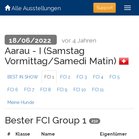
Alle Ausstellungen
Support
18/06/2022
vor 4 Jahren
Aarau - I (Samstag
Vormittag/Samedi Matin)
BEST IN SHOW
FCI 1
FCI 2
FCI 3
FCI 4
FCI 5
FCI 6
FCI 7
FCI 8
FCI 9
FCI 10
FCI 11
Meine Hunde
Bester FCI Group 1
232
#
Klasse
Name
Eigentümer