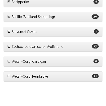
Schipperke
8
Sheltie (Shetland Sheepdog)
20
Slovenski Cuvac
1
Tschechoslovakischer Wolfshund
17
Welsh-Corgi Cardigan
6
Welsh-Corgi Pembroke
11