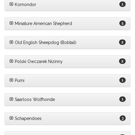
Komondor
1
Miniature American Shepherd
5
Old English Sheepdog (Bobtail)
2
Polski Owczarek Nizinny
2
Pumi
1
Saarloos Wolfhonde
1
Schapendoes
3