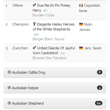
1
Offene
Due Parchi Pic Pokey
Cappellari,
Harry
80
Ilenia
Border-Collie
2
Champion
Elegante-Hailey Heroes
Nyari,
of the White Shepherds
Jennes
190
Berger Blanc Suisse
3
Zwischen
United Dakota Of JayKvi
Jans, Sarah
Vom Cantrikihof
231
Bouvier Des Flandres
Australian Cattle Dog
6
Australian Kelpie
4
Australian Shepherd
24