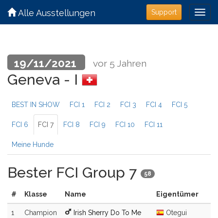
Alle Ausstellungen
Support
19/11/2021
vor 5 Jahren
Geneva - I
BEST IN SHOW
FCI 1
FCI 2
FCI 3
FCI 4
FCI 5
FCI 6
FCI 7
FCI 8
FCI 9
FCI 10
FCI 11
Meine Hunde
Bester FCI Group 7
58
#
Klasse
Name
Eigentümer
1
Champion
Irish Sherry Do To Me
Otegui