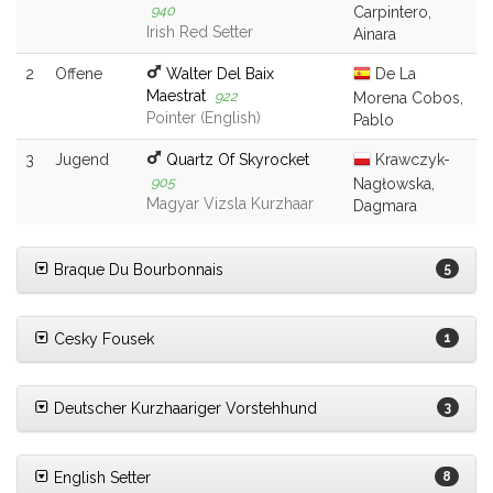
940
Carpintero,
Irish Red Setter
Ainara
2
Offene
Walter Del Baix
De La
Maestrat
922
Morena Cobos,
Pointer (English)
Pablo
3
Jugend
Quartz Of Skyrocket
Krawczyk-
905
Nagłowska,
Magyar Vizsla Kurzhaar
Dagmara
Braque Du Bourbonnais
5
Cesky Fousek
1
Deutscher Kurzhaariger Vorstehhund
3
English Setter
8