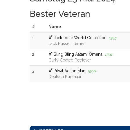
Bester Veteran
#
Name
1
Jack-tonic World Collection
1345
Jack Russell Terrier
2
Bling Bling Aatami Omena
1792
Curly Coated Retriever
3
Pitwit Action Man
1566
Deutsch Kurzhaar