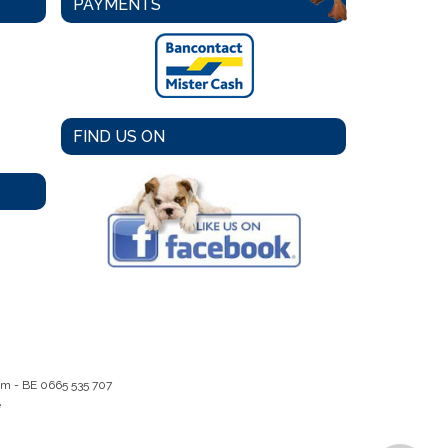
PAYMENTS
FIND US ON
em -
BE 0665 535 707
e