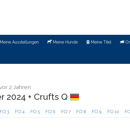
Meine Ausstellungen
Meine Hunde
Meine Titel
Or
vor 2 Jahren
r 2024 + Crufts Q
FCI 3
FCI 4
FCI 5
FCI 6
FCI 7
FCI 8
FCI 9
FCI 10
FC