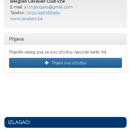
Belgian Cavalier Club vzw
E-mail:
a.l.m.jacques@gmail.com
Telefon:
0032/496168484
www.cavaliers.be
Prijava
Prijavite vašeg psa za ovu izložbu, naručite karte, itd.
Prijavi ovu izložbu
IZLAGAČI