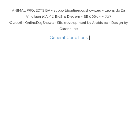
ANIMAL PROJECTS BV -
support@onlinedogshows.eu
- Leonardo Da
Vincilaan 19A / 7, B-1831 Diegem -
BE 0665 535 707
© 2026 - OnlineDogShows - Site development by Arebis.be - Design by
Carenzi.be
|
General Conditions
|