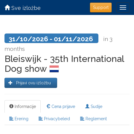
Sve izložbe
Support
31/10/2026 - 01/11/2026
in 3
months
Bleiswijk - 35th International
Dog show
Prijavi ovu izložbu
Informacije
Cena prijave
Sudije
Erering
Privacybeleid
Reglement