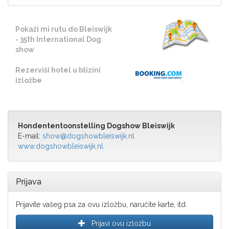
Pokaži mi rutu do Bleiswijk
- 35th International Dog
show
Rezerviši hotel u blizini
izložbe
Hondententoonstelling Dogshow Bleiswijk
E-mail:
show@dogshowbleiswijk.nl
www.dogshowbleiswijk.nl
Prijava
Prijavite vašeg psa za ovu izložbu, naručite karte, itd.
Prijavi ovu izložbu