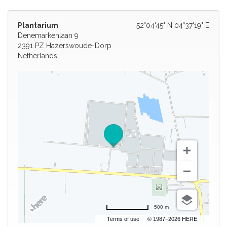
Plantarium
52°04'45" N 04°37'19" E
Denemarkenlaan 9
2391 PZ Hazerswoude-Dorp
Netherlands
500 m
Terms of use
© 1987–2026 HERE