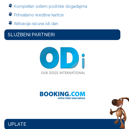
Kompletan sistem podrške događajima
Prihvatamo kreditne kartice
Aktivacija računa isti dan
SLUŽBENI PARTNERI
UPLATE