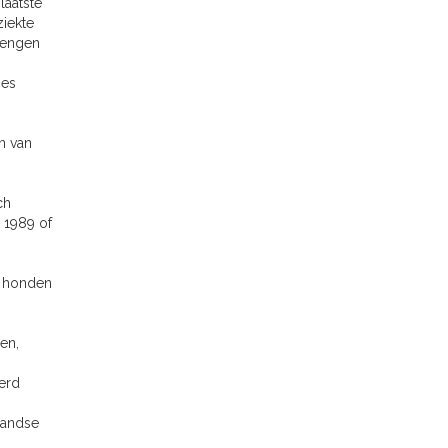
laatste
ziekte
brengen
ies
n van
ch
 1989 of
n honden
en,
erd
landse