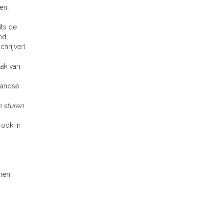
en,
its de
nd;
chrijver)
aak van
landse
n sturen
 ook in
en. ​