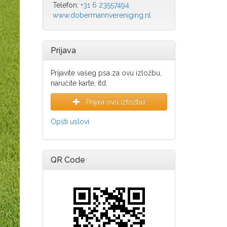
Telefon:
+31 6 23557494
www.dobermannvereniging.nl
Prijava
Prijavite vašeg psa za ovu izložbu,
naručite karte, itd.
Prijavi ovu izložbu
Opšti uslovi
QR Code