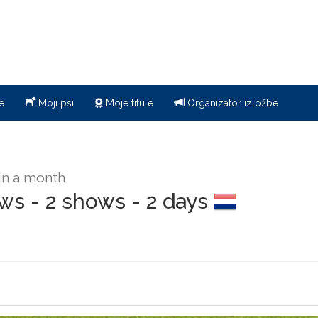
e
Moji psi
Moje titule
Organizator izložbe
in a month
s - 2 shows - 2 days