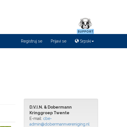
Registruj se
Prijavi se
Srpski
D.V.I.N. & Dobermann
Kringgroep Twente
E-mail:
cbe-
admin@dobermannvereniging.nl