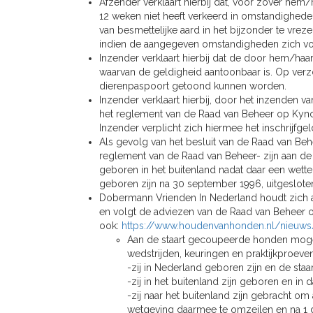
Afzender verklaart hierbij dat, voor zover he
12 weken niet heeft verkeerd in omstandighede
van besmettelijke aard in het bijzonder te vreze
indien de aangegeven omstandigheden zich v
Inzender verklaart hierbij dat de door hem/haa
waarvan de geldigheid aantoonbaar is. Op verzo
dierenpaspoort getoond kunnen worden.
Inzender verklaart hierbij, door het inzenden v
het reglement van de Raad van Beheer op Kyn
Inzender verplicht zich hiermee het inschrijfge
Als gevolg van het besluit van de Raad van Behe
reglement van de Raad van Beheer- zijn aan de
geboren in het buitenland nadat daar een wette
geboren zijn na 30 september 1996, uitgeslot
Dobermann Vrienden In Nederland houdt zich 
en volgt de adviezen van de Raad van Beheer o
ook:
https://www.houdenvanhonden.nl/nieuws
Aan de staart gecoupeerde honden mo
wedstrijden, keuringen en praktijkproeven
-zij in Nederland geboren zijn en de s
-zij in het buitenland zijn geboren en in
-zij naar het buitenland zijn gebracht o
wetgeving daarmee te omzeilen en na 1 