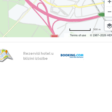
500 m
Terms of use
© 1987–2026 HE
Rezerviši hotel u
blizini izložbe