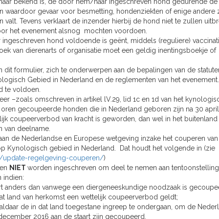
m/haar bekend is, de door hem/haar ingeschreven hond gedurende de 
n waardoor gevaar voor besmetting, hondenziekten of enige andere 
n valt. Tevens verklaart de inzender hierbij de hond niet te zullen uit
oor het evenement alsnog mochten voordoen.
r ingeschreven hond voldoende is geënt, middels (reguliere) vaccinat
ek van dierenarts of organisatie moet een geldig inentingsboekje of
an dit formulier, zich te onderwerpen aan de bepalingen van de statute
ologisch Gebied in Nederland en de reglementen van het evenement.
ld te voldoen.
er –zoals omschreven in artikel lV.29, lid 1c en 1d van het kynologis
 oren gecoupeerde honden die in Nederland geboren zijn na 30 april
lijk coupeerverbod van kracht is geworden, dan wel in het buitenland
en van deelname.
aan de Nederlandse en Europese wetgeving inzake het couperen va
p Kynologisch gebied in Nederland. Dat houdt het volgende in (zie
/update-regelgeving-couperen/
)
gen
NIET
worden ingeschreven om deel te nemen aan tentoonstelling
 indien:
taart anders dan vanwege een diergeneeskundige noodzaak is gecoupe
 dat land van herkomst een wettelijk coupeerverbod geldt;
m aldaar de in dat land toegestane ingreep te ondergaan, om de Neder
december 2016 aan de staart zijn gecoupeerd.