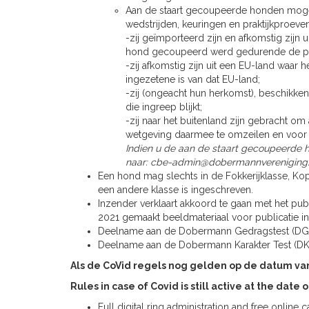
Aan de staart gecoupeerde honden mo
wedstrijden, keuringen en praktijkproeven
-zij geïmporteerd zijn en afkomstig zijn 
hond gecoupeerd werd gedurende de peri
-zij afkomstig zijn uit een EU-land waar h
ingezetene is van dat EU-land;
-zij (ongeacht hun herkomst), beschikke
die ingreep blijkt;
-zij naar het buitenland zijn gebracht o
wetgeving daarmee te omzeilen en voor 
Indien u de aan de staart gecoupeerde h
naar:
cbe-admin@dobermannvereniging.
Een hond mag slechts in de Fokkerijklasse, Ko
een andere klasse is ingeschreven.
Inzender verklaart akkoord te gaan met het pub
2021 gemaakt beeldmateriaal voor publicatie in
Deelname aan de Dobermann Gedragstest (DGT)
Deelname aan de Dobermann Karakter Test (DKT)
Als de CoVid regels nog gelden op de datum va
Rules in case of Covid is still active at the date 
Full digital ring administration and free online c