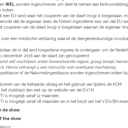
gen
WEL
worden ingeschreven om deel te nemen aan tentoonstelling
 indien:
uit een EU-land waar het couperen van de staart (nog) is toegestaan, m
ode dat de eigenaar (lees de fokker) ingezetene was van dat EU-la
et couperen van de staart (nog) is toegestaan waarvan de eigenaar (ins
n over een medische verklaring waaruit de diergeneeskundige noodz
m aldaar de in dat land toegestane ingreep te ondergaan, om de Neder
1 december 2016 aan de staart zijn gecoupeerd.
ond wilt inschrijven onder bovenstaande regels, graag bewijs hierva
nl
. Hierna ontvangt u een instructie voor eventuele inschrijving.
ppelklasse of de Nakomelingenklasse worden ingeschreven indien hij
liceren van de behaalde uitslag en het gebruik van tijdens de KCM
 het clubblad dan wel op de website van de D.V.I.N.
 is mogelijk vanaf 12 maanden.
 is mogelijk vanaf 18 maanden en in het bezit van het VZH/BH exam
n de show:
of the show
atalog;