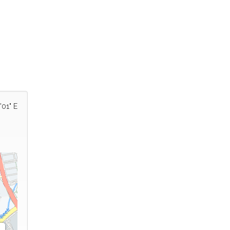
'01" E