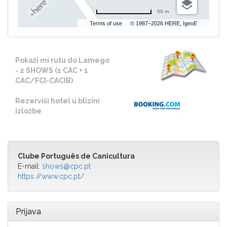
50 m
Terms of use
© 1987–2026 HERE, IgeoE
Pokaži mi rutu do Lamego
- 2 SHOWS (1 CAC + 1
CAC/FCI-CACIB)
Rezerviši hotel u blizini
izložbe
Clube Português de Canicultura
E-mail:
shows@cpc.pt
https://www.cpc.pt/
Prijava