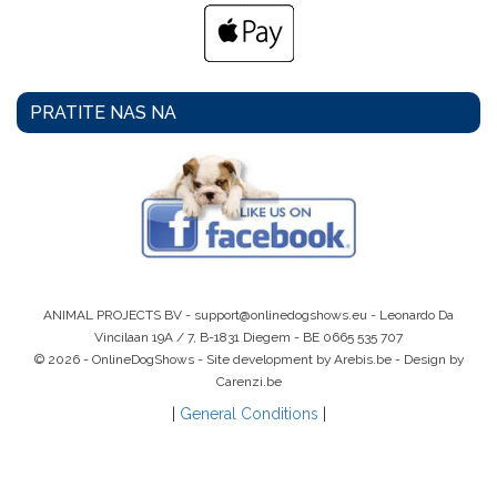
PRATITE NAS NA
ANIMAL PROJECTS BV -
support@onlinedogshows.eu
- Leonardo Da
Vincilaan 19A / 7, B-1831 Diegem -
BE 0665 535 707
© 2026 - OnlineDogShows - Site development by Arebis.be - Design by
Carenzi.be
|
General Conditions
|