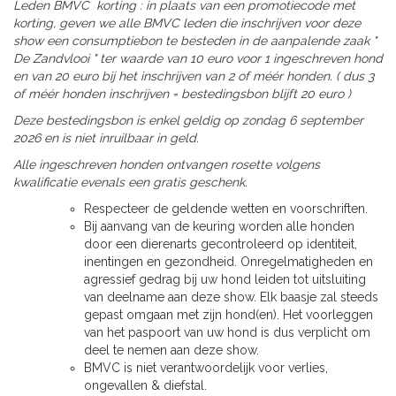
Leden BMVC korting : in plaats van een promotiecode met
korting, geven we alle BMVC leden die inschrijven voor deze
show een consumptiebon te besteden in de aanpalende zaak "
De Zandvlooi " ter waarde van 10 euro voor 1 ingeschreven hond
en van 20 euro bij het inschrijven van 2 of méér honden. ( dus 3
of méér honden inschrijven = bestedingsbon blijft 20 euro )
Deze bestedingsbon is enkel geldig op zondag 6 september
2026 en is niet inruilbaar in geld.
Alle ingeschreven honden ontvangen rosette volgens
kwalificatie evenals een gratis geschenk.
Respecteer de geldende wetten en voorschriften.
Bij aanvang van de keuring worden alle honden
door een dierenarts gecontroleerd op identiteit,
inentingen en gezondheid. Onregelmatigheden en
agressief gedrag bij uw hond leiden tot uitsluiting
van deelname aan deze show. Elk baasje zal steeds
gepast omgaan met zijn hond(en). Het voorleggen
van het paspoort van uw hond is dus verplicht om
deel te nemen aan deze show.
BMVC is niet verantwoordelijk voor verlies,
ongevallen & diefstal.