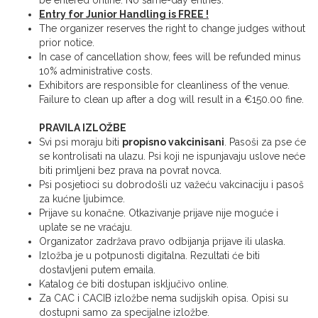
be entered online. No same-day entries.
Entry for Junior Handling is FREE !
The organizer reserves the right to change judges without
prior notice.
In case of cancellation show, fees will be refunded minus
10% administrative costs.
Exhibitors are responsible for cleanliness of the venue.
Failure to clean up after a dog will result in a €150.00 fine.
PRAVILA IZLOŽBE
Svi psi moraju biti
propisno vakcinisani
. Pasoši za pse će
se kontrolisati na ulazu. Psi koji ne ispunjavaju uslove neće
biti primljeni bez prava na povrat novca.
Psi posjetioci su dobrodošli uz važeću vakcinaciju i pasoš
za kućne ljubimce.
Prijave su konačne. Otkazivanje prijave nije moguće i
uplate se ne vraćaju.
Organizator zadržava pravo odbijanja prijave ili ulaska.
Izložba je u potpunosti digitalna. Rezultati će biti
dostavljeni putem emaila.
Katalog će biti dostupan isključivo online.
Za CAC i CACIB izložbe nema sudijskih opisa. Opisi su
dostupni samo za specijalne izložbe.