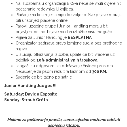
Na izložbama u organizaciji BKS-a neće se vršiti ovjere niti
pečatiranje rodovnika ili knjižica.
Plaćanje na licu mjesta nije dozvoljeno. Sve prijave moraju
biti unaprijed plaćene online.
Parovi, uzgojne grupe i Junior Handling moraju biti
prijavljeni online. Prijave na dan izložbe nisu moguće.
Prijava za Junior Handling je
BESPLATNA
.
Organizator zadržava pravo izmjene sudija bez prethodne
najave.
U slučaju otkazivanja izložbe, uplate će biti vraćene uz
odbitak od
10% administrativnih troškova
.
Izlagači su odgovorni za održavanje čistoće prostora.
Nečišćenje za psom rezultira kaznom od
300 KM.
Suđenje će biti tačno po satnici;
Junior Handling Judges !!!!
Saturday: Davide Esposito
Sunday: Straub Gréta
Molimo za poštovanje pravila, samo zajedno možemo održati
uspješnu izložbu.