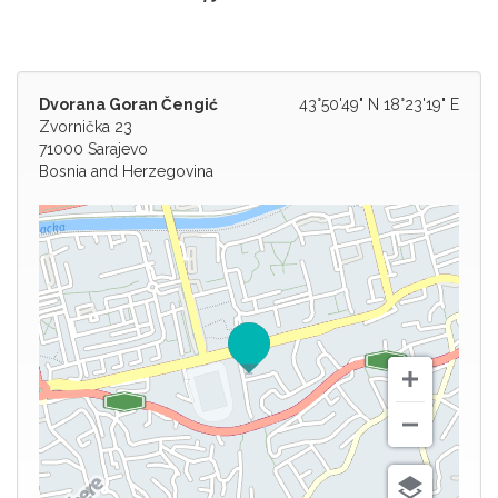
Dvorana Goran Čengić
43°50'49" N 18°23'19" E
Zvornička 23
71000 Sarajevo
Bosnia and Herzegovina