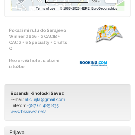
500 m
Terms of use
© 1987–2026 HERE, EuroGeographics
Pokaži mi rutu do Sarajevo
Winner 2026 - 2 CACIB +
CAC 2 + 6 Specialty + Crufts
Q
Rezerviši hotel u blizini
izložbe
Bosanski Kinološki Savez
E-mail:
alic.lejla@gmail.com
Telefon:
+387 61 485 835
www.bksavez.net/
Prijava