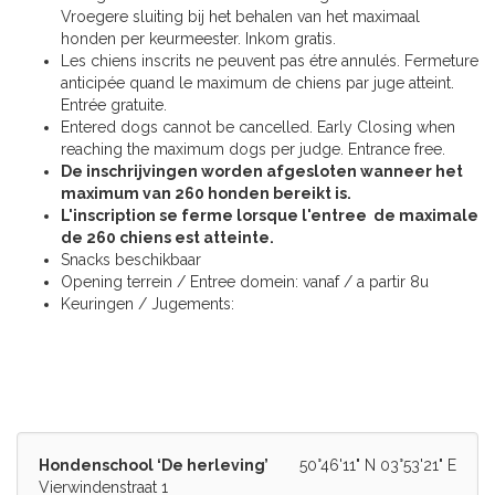
Vroegere sluiting bij het behalen van het maximaal
honden per keurmeester. Inkom gratis.
Les chiens inscrits ne peuvent pas étre annulés. Fermeture
anticipée quand le maximum de chiens par juge atteint.
Entrée gratuite.
Entered dogs cannot be cancelled. Early Closing when
reaching the maximum dogs per judge. Entrance free.
De inschrijvingen worden afgesloten wanneer het
maximum van 260 honden bereikt is.
L'inscription se ferme lorsque l'entree de maximale
de 260 chiens est atteinte.
Snacks beschikbaar
Opening terrein / Entree domein: vanaf / a partir 8u
Keuringen / Jugements:
Hondenschool ‘De herleving’
50°46'11" N 03°53'21" E
Vierwindenstraat 1