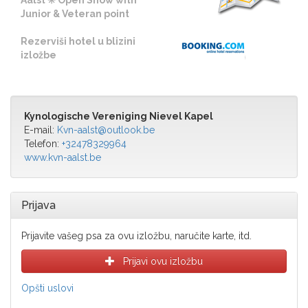
Aalst ✳️ Open Show with
Junior & Veteran point
Rezerviši hotel u blizini
izložbe
Kynologische Vereniging Nievel Kapel
E-mail:
Kvn-aalst@outlook.be
Telefon:
+32478329964
www.kvn-aalst.be
Prijava
Prijavite vašeg psa za ovu izložbu, naručite karte, itd.
Prijavi ovu izložbu
Opšti uslovi