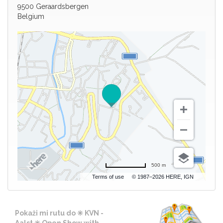
9500 Geraardsbergen
Belgium
500 m
Terms of use
© 1987–2026 HERE, IGN
Pokaži mi rutu do ✳️ KVN -