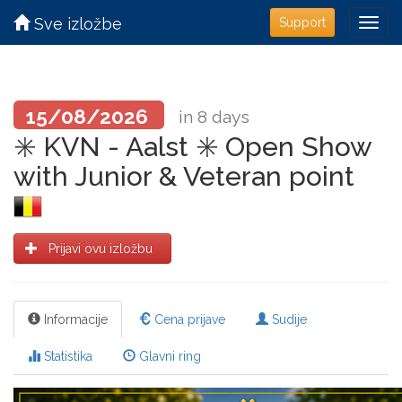
Sve izložbe
Support
15/08/2026
in 8 days
✳️ KVN - Aalst ✳️ Open Show
with Junior & Veteran point
Prijavi ovu izložbu
Informacije
Cena prijave
Sudije
Statistika
Glavni ring