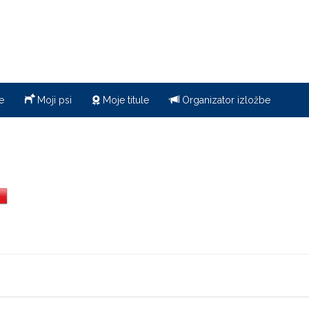
e
Moji psi
Moje titule
Organizator izložbe