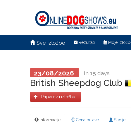
Sve izložbe
Rezultati
Moje izložb
23/08/2026
in 15 days
British Sheepdog Club
Prijavi ovu izložbu
Informacije
Cena prijave
Sudije