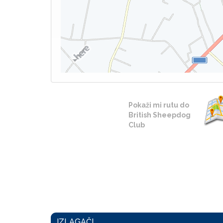
Pokaži mi rutu do
British Sheepdog
Club
IZLAGAČI