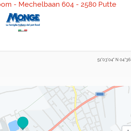
Boom - Mechelbaan 604 - 258
0 Putte
51°03'04" N 04°36