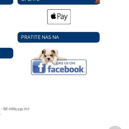
PRATITE NAS NA
m -
BE 0665 535 707
e