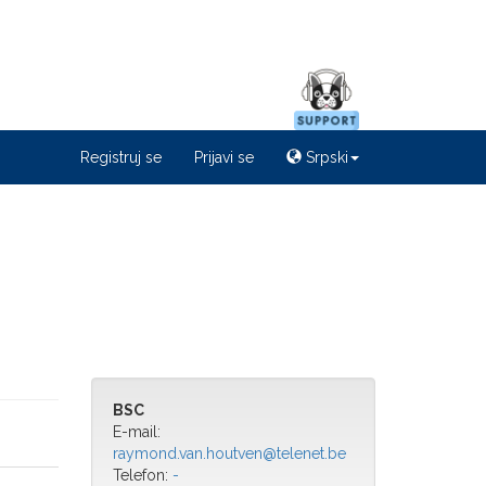
Registruj se
Prijavi se
Srpski
BSC
E-mail:
raymond.van.houtven@telenet.be
Telefon:
-