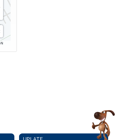
GN
UPLATE