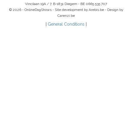
Vincilaan 19A / 7, B-1831 Diegem -
BE 0665 535 707
© 2026 - OnlineDogShows - Site development by Arebis.be - Design by
Carenzi.be
|
General Conditions
|