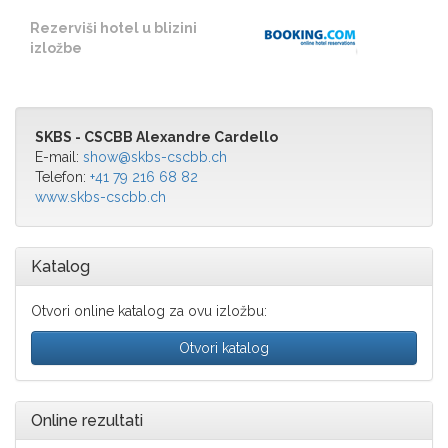
Rezerviši hotel u blizini
izložbe
SKBS - CSCBB Alexandre Cardello
E-mail:
show@skbs-cscbb.ch
Telefon:
+41 79 216 68 82
www.skbs-cscbb.ch
Katalog
Otvori online katalog za ovu izložbu:
Otvori katalog
Online rezultati