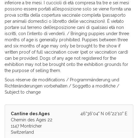
inferiore a tre mesi. I cuccioli di età compresa tra tre e sei mesi
possono essere portati all’esposizione solo se viene fornita una
prova scritta della copertura vaccinale completa (passaporto
per animali domestici o libretto delle vaccinazioni). È vietato
portare sul terreno dell’esposizione cani di qualsiasi età non
iscritti, con l’intento di venderli. / Bringing puppies under three
months of age is generally prohibited. Puppies between three
and six months of age may only be brought to the show if
written proof of full vaccination cover (pet or vaccination card)
can be provided. Dogs of any age not registered for the
exhibition may not be brought onto the exhibition grounds for
the purpose of selling them.
Sous réserve de modifications / Programmänderung und
Richteränderungen vorbehalten / Soggetto a modifiche /
Subject to change
Cantine des Ages
46°36'04" N 06°22'10" E
Chemin des Ages 22
1147 Montricher
Switzerland