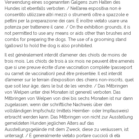
Verwendung eines sogenannten Galgens zum Halten des
Hundes ist ebenfalls verboten. / Nell’area espositiva non è
consentito utilizzare altri mezzi o strumenti oltre a spazzole e
pettini per la preparazione dei cani. È inoltre vietato usare una
potenza per trattenere il cane. / On the exhibition grounds, it is
not permitted to use any means or aids other than brushes and
combs for preparing the dogs. The use of a grooming stand
(gallows) to hold the dog is also prohibited.
Il est généralement interdit d’amener des chiots de moins de
trois mois. Les chiots de trois à six mois ne peuvent être amenés
que si une preuve écrite d’une vaccination complète (passeport
ou carnet de vaccination) peut être présentée. Il est interdit
d’amener sur le terrain d’exposition des chiens non-inscrits, quel
que soit leur âge, dans le but de les vendre. / Das Mitbringen
von Welpen unter drei Monaten ist generell verboten. Das
Mitbringen von Welpen von drei bis sechs Monaten ist nur dann
zugelassen, wenn der schriftliche Nachweis über den
vollständigen Impfschutz (mittels Heimtier- oder Impfausweis)
erbracht werden kann. Das Mitbringen von nicht zur Ausstellung
gemeldeten Hunden jeglichen Alters auf das
Ausstellungsgelände mit dem Zweck, diese zu veräussern, ist
untersagt. / È generalmente vietato portare cuccioli di età