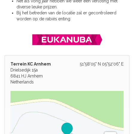
Net als vorig jaar hebben we weer een verloting met
diverse leuke prijzen.
Bij het betreden van de locatie zal er gecontroleerd
worden op de rabiës enting
Terrein KC Arnhem
51°58'05" N 05°52'06" E
Drielsedijk 15a
6841 HJ Arnhem
Netherlands