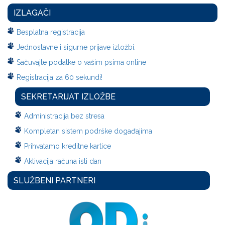
IZLAGAČI
Besplatna registracija
Jednostavne i sigurne prijave izložbi.
Sačuvajte podatke o vašim psima online
Registracija za 60 sekundi!
SEKRETARIJAT IZLOŽBE
Administracija bez stresa
Kompletan sistem podrške događajima
Prihvatamo kreditne kartice
Aktivacija računa isti dan
SLUŽBENI PARTNERI