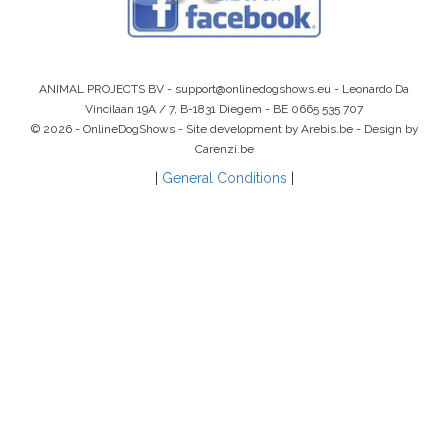
ANIMAL PROJECTS BV -
support@onlinedogshows.eu
- Leonardo Da
Vincilaan 19A / 7, B-1831 Diegem -
BE 0665 535 707
© 2026 - OnlineDogShows - Site development by Arebis.be - Design by
Carenzi.be
|
General Conditions
|