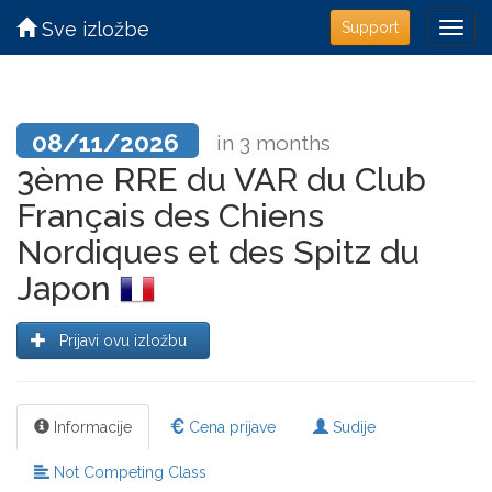
Sve izložbe
Support
08/11/2026
in 3 months
3ème RRE du VAR du Club
Français des Chiens
Nordiques et des Spitz du
Japon
Prijavi ovu izložbu
Informacije
Cena prijave
Sudije
Not Competing Class