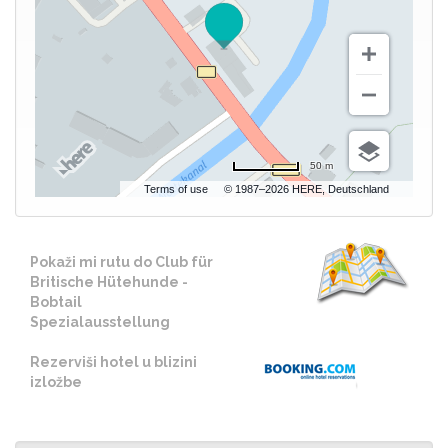
50 m
Terms of use
© 1987–2026 HERE, Deutschland
Pokaži mi rutu do Club für
Britische Hütehunde -
Bobtail
Spezialausstellung
Rezerviši hotel u blizini
izložbe