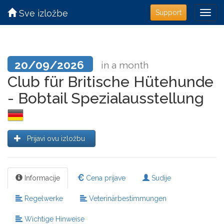
Sve izložbe
Support
20/09/2026
in a month
Club für Britische Hütehunde
- Bobtail Spezialausstellung
Prijavi ovu izložbu
Informacije
Cena prijave
Sudije
Regelwerke
Veterinärbestimmungen
Wichtige Hinweise