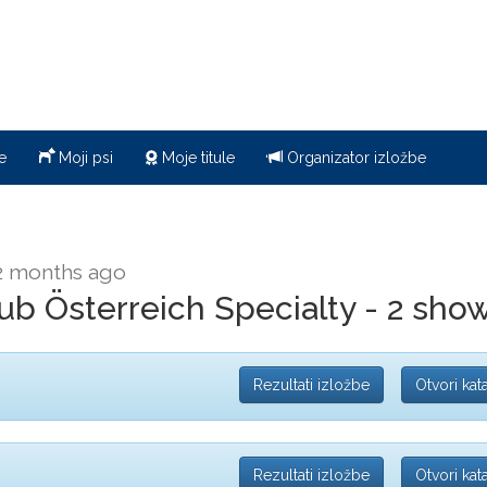
e
Moji psi
Moje titule
Organizator izložbe
2 months ago
b Österreich Specialty - 2 show
Rezultati izložbe
Otvori kat
Rezultati izložbe
Otvori kat