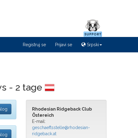
Registruj se
Prijavi se
Srpski
s - 2 tage
alog
Rhodesian Ridgeback Club
Östereich
E-mail:
geschaeftsstelle@rhodesian-
ridgeback.at
alog