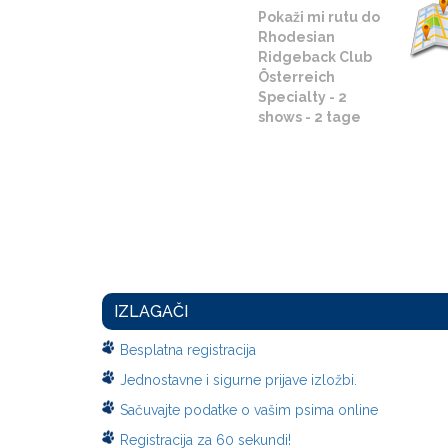
Pokaži mi rutu do
Rhodesian
Ridgeback Club
Österreich
Specialty - 2
shows - 2 tage
IZLAGAČI
Besplatna registracija
Jednostavne i sigurne prijave izložbi.
Sačuvajte podatke o vašim psima online
Registracija za 60 sekundi!