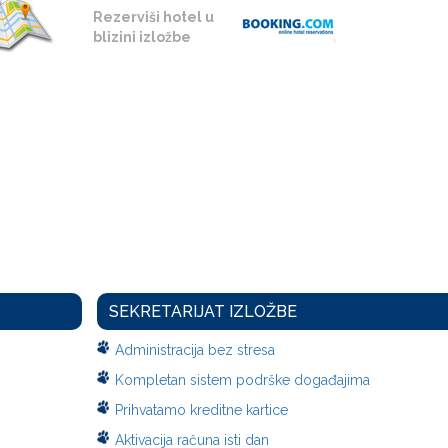
Rezerviši hotel u
blizini izložbe
SEKRETARIJAT IZLOŽBE
Administracija bez stresa
Kompletan sistem podrške događajima
Prihvatamo kreditne kartice
Aktivacija računa isti dan