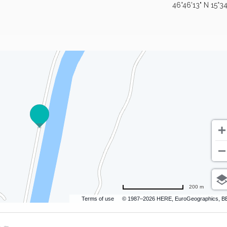
46°46'13" N 15°34
200 m
Terms of use
© 1987–2026 HERE, EuroGeographics, B