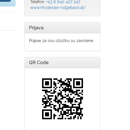
Telefon:
+43 6 642 427 247
www.rhodesian-ridgeback.at/
Prijava
Prijave za ovu izložbu su završene.
QR Code