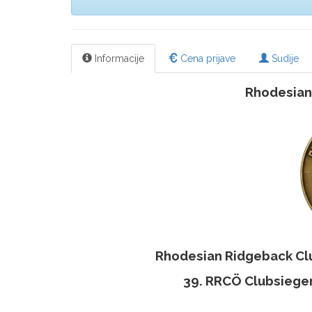
Informacije
Cena prijave
Sudije
Rhodesian
Rhodesian Ridgeback Clu
39. RRCÖ Clubsieger