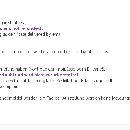
ainst rabies ;
ed and not refunded ;
gital certificate delivered by email ;
nline, no entries will be accepted on the day of the show.
impfung haben (Kontrolle der Impfpässe beim Eingang!).
rlaubt und wird nicht zurückerstattet ;
se werden auf Ihrem digitalen Zertifikat per E-Mail zugestellt;
kzeptiert ;
 angemeldet werden, am Tag der Ausstellung werden keine Meldung