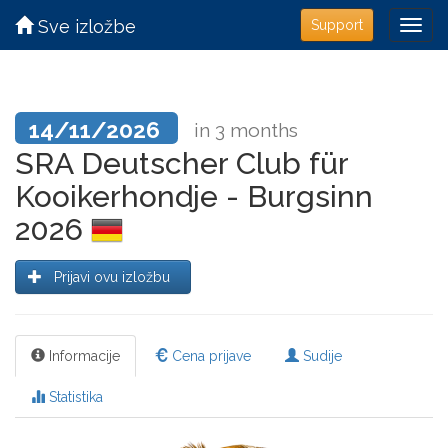
Sve izložbe
Support
14/11/2026
in 3 months
SRA Deutscher Club für
Kooikerhondje - Burgsinn
2026
Prijavi ovu izložbu
Informacije
Cena prijave
Sudije
Statistika