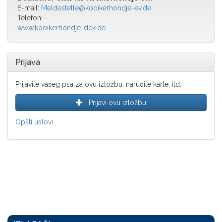
E-mail:
Meldestelle@kooikerhondje-ev.de
Telefon:
-
www.kooikerhondje-dck.de
Prijava
Prijavite vašeg psa za ovu izložbu, naručite karte, itd.
Prijavi ovu izložbu
Opšti uslovi