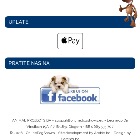
UPLATE
PRATITE NAS NA
ANIMAL PROJECTS BV -
support@onlinedogshows.eu
- Leonardo Da
Vincilaan 19A / 7, B-1831 Diegem -
BE 0665 535 707
© 2026 - OnlineDogShows - Site development by Arebis.be - Design by
Carenzi.be