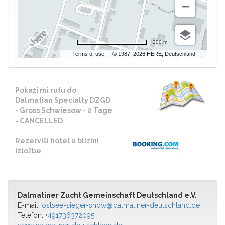
200 m
Terms of use
© 1987–2026 HERE, Deutschland
Pokaži mi rutu do
Dalmatian Specialty DZGD
- Gross Schwiesow - 2 Tage
- CANCELLED
Rezerviši hotel u blizini
izložbe
Dalmatiner Zucht Gemeinschaft Deutschland e.V.
E-mail:
ostsee-sieger-show@dalmatiner-deutschland.de
Telefon:
+491736372095