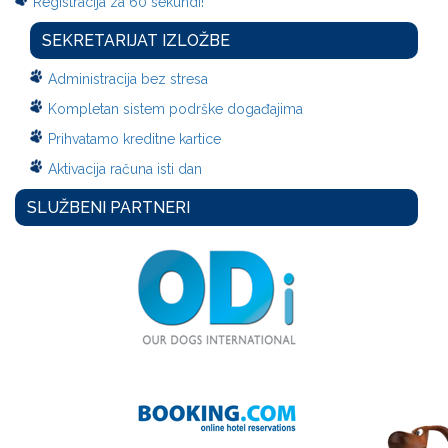
Registracija za 60 sekundi!
SEKRETARIJAT IZLOŽBE
Administracija bez stresa
Kompletan sistem podrške događajima
Prihvatamo kreditne kartice
Aktivacija računa isti dan
SLUŽBENI PARTNERI