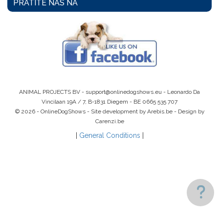
PRATITE NAS NA
ANIMAL PROJECTS BV -
support@onlinedogshows.eu
- Leonardo Da
Vincilaan 19A / 7, B-1831 Diegem -
BE 0665 535 707
© 2026 - OnlineDogShows - Site development by Arebis.be - Design by
Carenzi.be
|
General Conditions
|