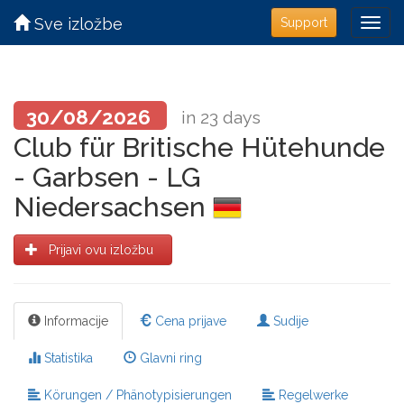
Sve izložbe
Support
30/08/2026
in 23 days
Club für Britische Hütehunde
- Garbsen - LG
Niedersachsen
Prijavi ovu izložbu
Informacije
Cena prijave
Sudije
Statistika
Glavni ring
Körungen / Phänotypisierungen
Regelwerke