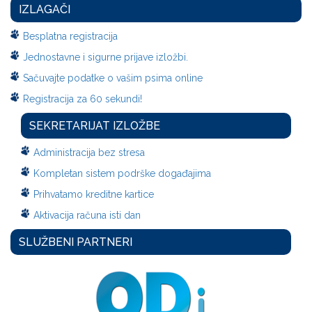
IZLAGAČI
Besplatna registracija
Jednostavne i sigurne prijave izložbi.
Sačuvajte podatke o vašim psima online
Registracija za 60 sekundi!
SEKRETARIJAT IZLOŽBE
Administracija bez stresa
Kompletan sistem podrške događajima
Prihvatamo kreditne kartice
Aktivacija računa isti dan
SLUŽBENI PARTNERI