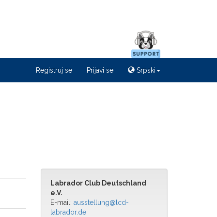
Registruj se
Prijavi se
Srpski
Labrador Club Deutschland
e.V.
E-mail:
ausstellung@lcd-
labrador.de