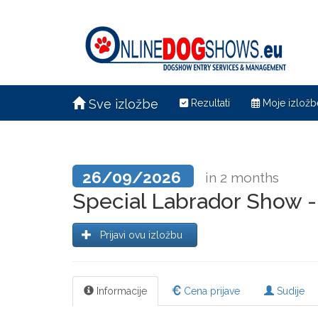
Sve izložbe
Rezultati
Moje izložb
26/09/2026
in 2 months
Special Labrador Show 
Prijavi ovu izložbu
Informacije
Cena prijave
Sudije