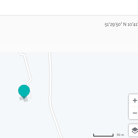
51°29'50" N 10°41
50 m