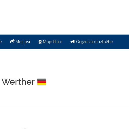
e
Moji psi
Moje titule
Organizator izložbe
- Werther