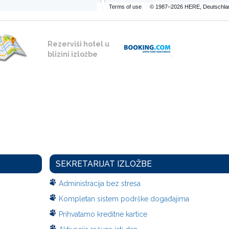
Terms of use
© 1987–2026 HERE, Deutschla
Rezerviši hotel u
blizini izložbe
SEKRETARIJAT IZLOŽBE
Administracija bez stresa
Kompletan sistem podrške događajima
Prihvatamo kreditne kartice