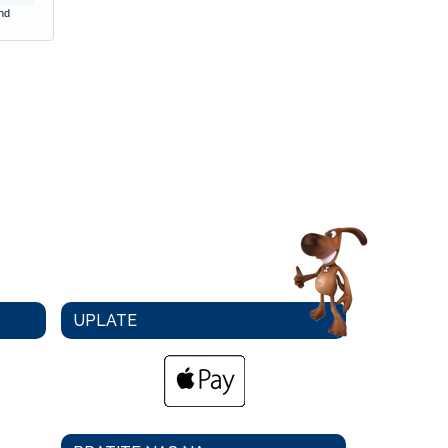
nd
UPLATE