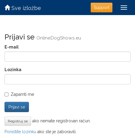
Sve izložbe
Support
Prijavi se
OnlineDogShows.eu
E-mail
Lozinka
Zapamti me
Prijavi se
ako nemate registrovan račun.
Registruj se
Poništite lozinku
ako ste je zaboravili.