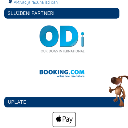
Aktivacija računa isti dan
SLUŽBENI PARTNERI
UPLATE