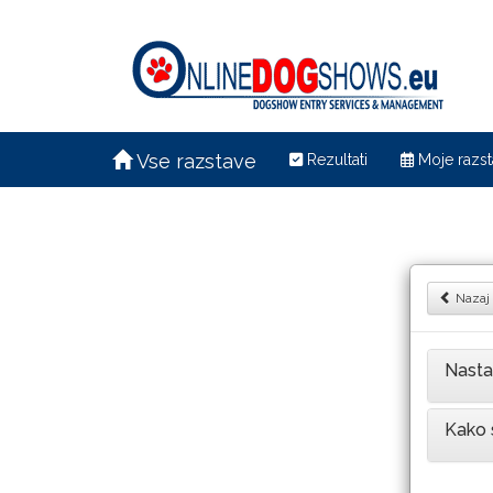
Vse razstave
Rezultati
Moje razst
Nazaj
Nasta
Kako 