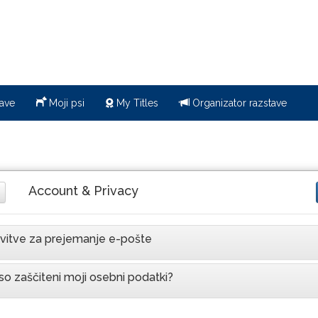
ave
Moji psi
My Titles
Organizator razstave
Account & Privacy
vitve za prejemanje e-pošte
so zaščiteni moji osebni podatki?