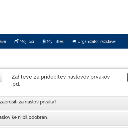
ave
Moji psi
My Titles
Organizator razstave
Zahteve za pridobitev naslovov prvakov
ipd.
zaprositi za naslov prvaka?
slov še ni bil odobren.