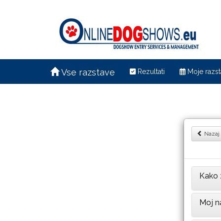
Vse razstave
Rezultati
Moje razst
Nazaj
Kako 
Moj na