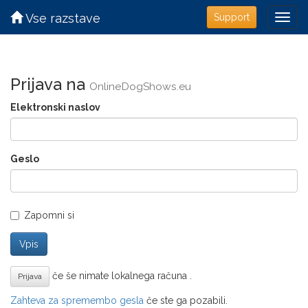
Vse razstave
Support
Prijava na
OnlineDogShows.eu
Elektronski naslov
Geslo
Zapomni si
Vpis
če še nimate lokalnega računa .
Prijava
Zahteva za spremembo gesla
če ste ga pozabili.