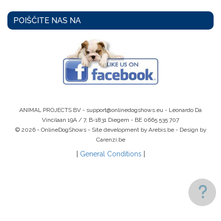
POIŠČITE NAS NA
ANIMAL PROJECTS BV -
support@onlinedogshows.eu
- Leonardo Da
Vincilaan 19A / 7, B-1831 Diegem -
BE 0665 535 707
© 2026 - OnlineDogShows - Site development by Arebis.be - Design by
Carenzi.be
|
General Conditions
|