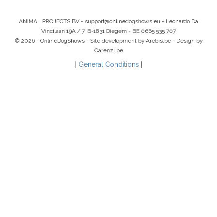
ANIMAL PROJECTS BV -
support@onlinedogshows.eu
- Leonardo Da
Vincilaan 19A / 7, B-1831 Diegem -
BE 0665 535 707
© 2026 - OnlineDogShows - Site development by Arebis.be - Design by
Carenzi.be
|
General Conditions
|