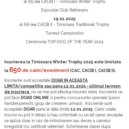
al 65-lea CACIB I - Timisoara Winter Trophy
Expoziție Club Retrievers
19.01.2025
al 66-lea CACIB II - Timisoara Traditional Trophy
Turneul Campionilor
Ceremonia TOP DOG OF THE YEAR 2024
Inscrierea la
Timisoara Winter Trophy 2025
este limitata
650
de caini/eveniment
la
(CAC, CACIB I, CACIB II).
Inscrierile sunt acceptate
DOAR IN ACEASTA
LIMITA/competitie sau pana 12.01.2025 - ultimul termen
de inscriere,
nu se mai pot efectua inscrieri extra. Inscrierile se
pot face
DOAR ONLINE
si pentru concursurile speciale (junior
handler,perechi, grup de crestere, urmasi). Inscrierile sunt
acceptate
DOAR
pana la data limita
12.01.2025
. Cainii odata
inscrisi nu pot fi retrasi si/sau schimbati cu un alt caine; exceptia
se aplica doar in caz de imbolnavire sau deces a cainelui
înregistrat (cu certificat veterinar). Schimbarea clasei după