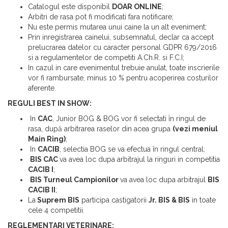
Catalogul este disponibil
DOAR ONLINE
;
Arbitri de rasa pot fi modificati fara notificare;
Nu este permis mutarea unui caine la un alt eveniment;
Prin inregistrarea cainelui, subsemnatul, declar ca accept
prelucrarea datelor cu caracter personal GDPR 679/2016
si a regulamentelor de competiti A.Ch.R. si F.C.I;
In cazul in care evenimentul trebuie anulat, toate inscrierile
vor fi rambursate, minus 10 % pentru acoperirea costurilor
aferente.
REGULI BEST IN SHOW:
In
CAC
, Junior BOG & BOG vor fi selectati în ringul de
rasa, după arbitrarea raselor din acea grupa
(vezi meniul
Main Ring)
;
In
CACIB
, selectia BOG se va efectua în ringul central;
BIS CAC
va avea loc dupa arbitrajul la ringuri in competitia
CACIB I
;
BIS Turneul Campionilor
va avea loc dupa arbitrajul
BIS
CACIB II
;
La
Suprem BIS
participa castigatorii
Jr. BIS & BIS
in toate
cele 4 competitii.
REGLEMENTARI VETERINARE: