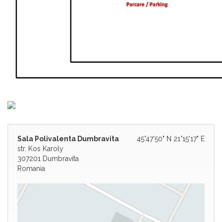
Sala Polivalenta Dumbravita
45°47'50" N 21°15'17" E
str. Kos Karoly
307201 Dumbravita
Romania