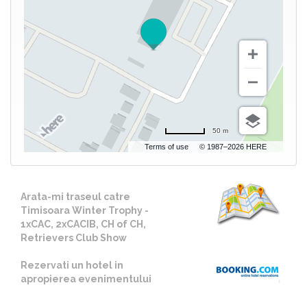
50 m
Terms of use
© 1987–2026 HERE
Arata-mi traseul catre
Timisoara Winter Trophy -
1xCAC, 2xCACIB, CH of CH,
Retrievers Club Show
Rezervati un hotel in
apropierea evenimentului