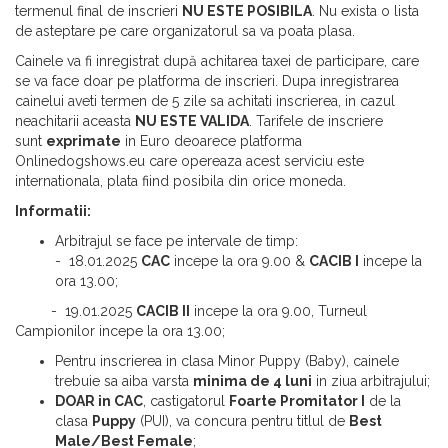
termenul final de inscrieri
NU ESTE POSIBILA
. Nu exista o lista
de asteptare pe care organizatorul sa va poata plasa.
Cainele va fi inregistrat după achitarea taxei de participare, care
se va face doar pe platforma de inscrieri. Dupa inregistrarea
cainelui aveti termen de 5 zile sa achitati inscrierea, in cazul
neachitarii aceasta
NU ESTE VALIDA
. Tarifele de inscriere
sunt
exprimate
in Euro deoarece platforma
Onlinedogshows.eu care opereaza acest serviciu este
internationala, plata fiind posibila din orice moneda.
Informatii:
Arbitrajul se face pe intervale de timp:
- 18.01.2025
CAC
incepe la ora 9.00 &
CACIB I
incepe la
ora 13.00;
- 19.01.2025
CACIB II
incepe la ora 9.00, Turneul
Campionilor incepe la ora 13.00;
Pentru inscrierea in clasa Minor Puppy (Baby), cainele
trebuie sa aiba varsta
minima de 4 luni
in ziua arbitrajului;
DOAR in CAC
, castigatorul
Foarte Promitator I
de la
clasa
Puppy
(PUI), va concura pentru titlul de
Best
Male/Best Female
;