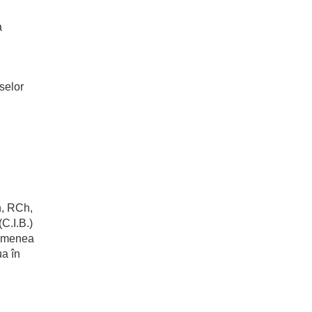
a
selor
h, RCh,
C.I.B.)
semenea
ua în