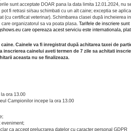
rierile sunt acceptate DOAR pana la data limita 12.01.2024, nu s
u pot fi retrasi si/sau schimbati cu un alt caine; exceptia se aplic
t (cu certificat veterinar). Schimbarea clasei după incheierea ins
pe care organizatorul sa va poata plasa.
Tarifele de inscriere sunt
hows.eu care opereaza acest serviciu este internationala, plata
i caine. Cainele va fi inregistrat după achitarea taxei de parti
inscrierea cainelui aveti termen de 7 zile sa achitati inscrie
itarii aceasta nu se finalizeaza.
la ora 13.00
eul Campionilor incepe la ora 13.00
e;
t eveniment;
declar ca accept prelucrarea datelor cu caracter personal GDPR