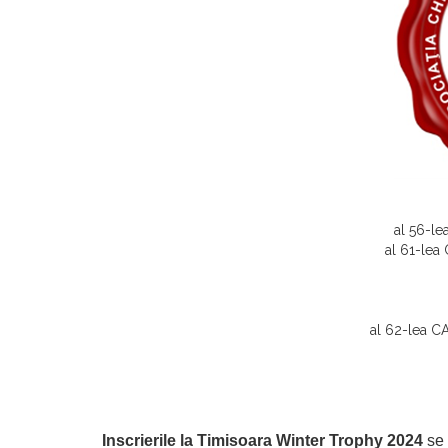
al 56-le
al 61-lea
al 62-lea CA
Inscrierile la Timisoara Winter Trophy 2024
se 