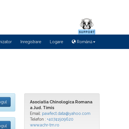
izator
Inregistrare
Logare
Română
ogul
Asociatia Chinologica Romana
a Jud. Timis
Email:
pawfect.data@yahoo.com
Telefon :
+40741509620
www.achr-tm.ro
ogul