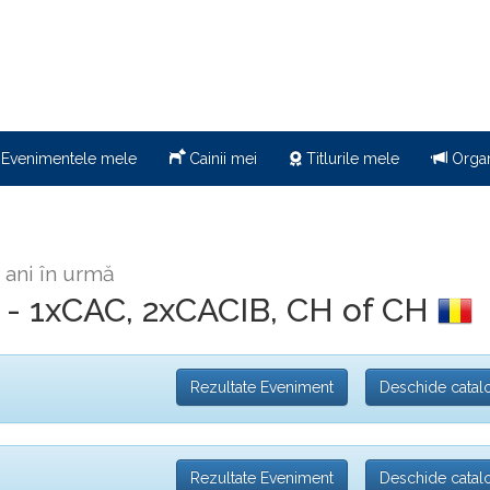
Evenimentele mele
Cainii mei
Titlurile mele
Organ
 ani în urmă
 - 1xCAC, 2xCACIB, CH of CH
Rezultate Eveniment
Deschide catal
Rezultate Eveniment
Deschide catal