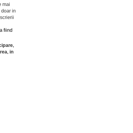
e mai
a doar in
crierii
 fiind
cipare,
rea, in