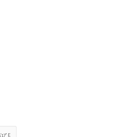
'17" E