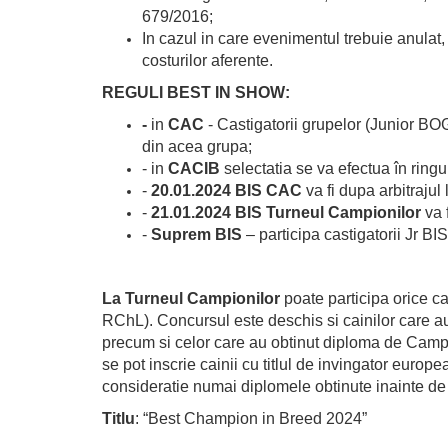
679/2016;
In cazul in care evenimentul trebuie anulat,
costurilor aferente.
REGULI BEST IN SHOW:
-
in
CAC
- Castigatorii grupelor (Junior BOG
din acea grupa;
- in
CACIB
selectatia se va efectua în ringu
-
20.01.2024 BIS CAC
va fi dupa arbitrajul
-
21.01.2024 BIS Turneul Campionilor
va f
-
Suprem BIS
– participa castigatorii Jr BIS
La Turneul Campionilor
poate participa orice 
RChL). Concursul este deschis si cainilor care a
precum si celor care au obtinut diploma de Camp
se pot inscrie cainii cu titlul de invingator eur
consideratie numai diplomele obtinute inainte de 
Titlu
: “Best Champion in Breed 2024”