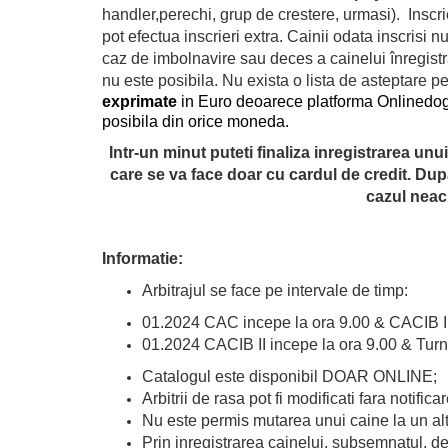
handler,perechi, grup de crestere, urmasi). Insc
pot efectua inscrieri extra. Cainii odata inscrisi n
caz de imbolnavire sau deces a cainelui înregistra
nu este posibila. Nu exista o lista de asteptare 
exprimate
in Euro deoarece platforma Onlinedogs
posibila din orice moneda.
Intr-un minut puteti finaliza inregistrarea unu
care se va face doar cu cardul de credit. Dupa 
cazul neach
Informatie:
Arbitrajul se face pe intervale de timp:
01.2024 CAC incepe la ora 9.00 & CACIB I 
01.2024 CACIB II incepe la ora 9.00 & Turn
Catalogul este disponibil DOAR ONLINE;
Arbitrii de rasa pot fi modificati fara notificar
Nu este permis mutarea unui caine la un al
Prin inregistrarea cainelui, subsemnatul, 