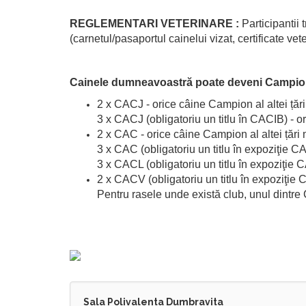
REGLEMENTARI VETERINARE :
Participantii 
(carnetul/pasaportul cainelui vizat, certificate ve
Cainele dumneavoastră poate deveni Campion
2 x CACJ - orice câine Campion al altei ț
3 x CACJ (obligatoriu un titlu în CACIB) - 
2 x CAC - orice câine Campion al altei ță
3 x CAC (obligatoriu un titlu în expoziţie 
3 x CACL (obligatoriu un titlu în expoziţi
2 x CACV (obligatoriu un titlu în expoziţi
Pentru rasele unde există club, unul dintre
Sala Polivalenta Dumbravita