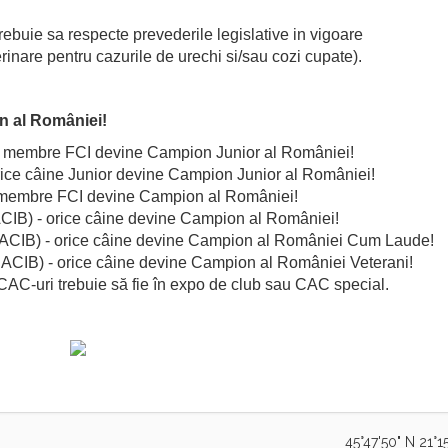
trebuie sa respecte prevederile legislative in vigoare
terinare pentru cazurile de urechi si/sau cozi cupate).
 al României!
ări membre FCI devine Campion Junior al României!
orice câine Junior devine Campion Junior al României!
ri membre FCI devine Campion al României!
CACIB) - orice câine devine Campion al României!
e CACIB) - orice câine devine Campion al României Cum Laude!
e CACIB) - orice câine devine Campion al României Veterani!
 CAC-uri trebuie să fie în expo de club sau CAC special.
45°47'50" N 21°15