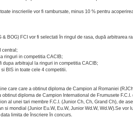
 toate inscrierile vor fi rambursate, minus 10 % pentru acoperire
 & BOG) FCI vor fi selectati în ringul de rasa, după arbitrarea ra
l central;
 la ringuri in competitia CACIB;
i dupa arbitrajul la ringuri in competitia CACIB;
 si BIS in toate cele 4 competitii.
caine care care a obtinut diploma de Campion al Romaniei (RJC
u obtinut diploma de Campion International de Frumusete F.C.I. (
ion al unei tari membre F.C.I. (Junior Ch, Ch, Grand Ch), de a
opean si mondial (Junior Eu.W, Eu.W, Junior Wd.W, Wd.W).Se vor l
data limita de înscriere în concurs.