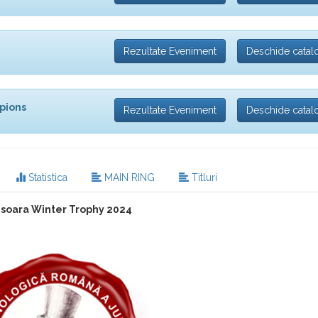
Rezultate Eveniment
Deschide catal
pions
Rezultate Eveniment
Deschide catal
Statistica
MAIN RING
Titluri
isoara Winter Trophy 2024