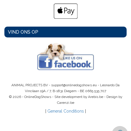
VIND ONS OP
ANIMAL PROJECTS BV -
support@onlinedogshows.eu
- Leonardo Da
Vincilaan 19A / 7, B-1831 Diegem -
BE 0665 535 707
© 2026 - OnlineDogShows - Site development by Arebis.be - Design by
Carenzi.be
|
General Conditions
|