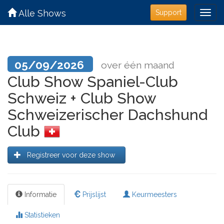
Alle Shows
Support
05/09/2026
over één maand
Club Show Spaniel-Club
Schweiz + Club Show
Schweizerischer Dachshund
Club
Registreer voor deze show
Informatie
Prijslijst
Keurmeesters
Statistieken