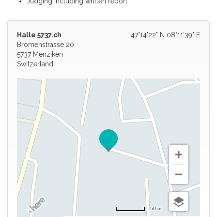
Judging including written report.
Halle 5737.ch
47°14'22" N 08°11'39" E
Bromenstrasse 20
5737 Menziken
Switzerland
50 m