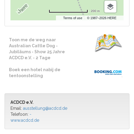
200 m
Terms of use
© 1987–2026 HERE
Toon me de weg naar
Australian Cattle Dog -
Jubiläums - Show 25 Jahre
ACDCD e.V. - 2 Tage
Boek een hotel nabij de
tentoonstelling
ACDCD e.V.
Email:
ausstellung@acdcd.de
Telefoon:
-
www.acdcd.de