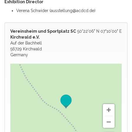
Exhibition Director
Verena Schwider (
ausstellung@acdcd.de
)
Vereinsheim und Sportplatz SC
50°22'06" N 07°10'00" E
Kirchwald e.V.
Auf der Bachhell
56729 Kirchwald
Germany