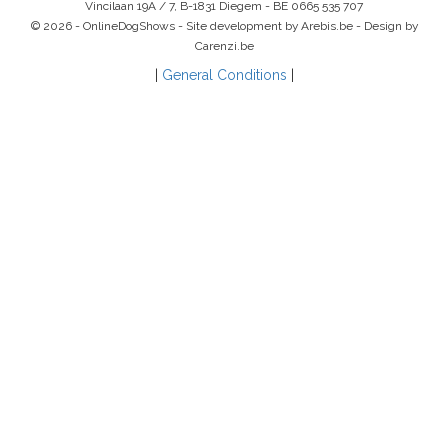
Vincilaan 19A / 7, B-1831 Diegem -
BE 0665 535 707
© 2026 - OnlineDogShows - Site development by Arebis.be - Design by
Carenzi.be
|
General Conditions
|