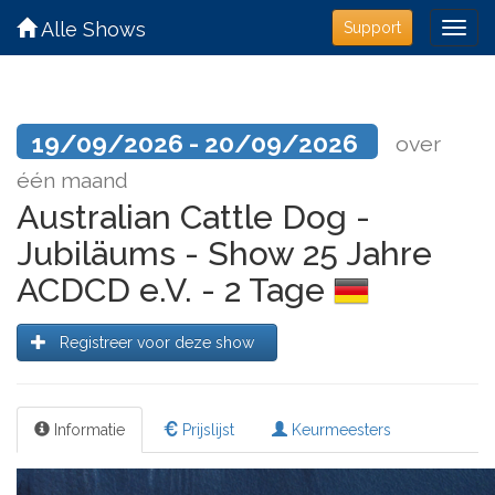
Alle Shows
Support
19/09/2026 - 20/09/2026
over
één maand
Australian Cattle Dog -
Jubiläums - Show 25 Jahre
ACDCD e.V. - 2 Tage
Registreer voor deze show
Informatie
Prijslijst
Keurmeesters