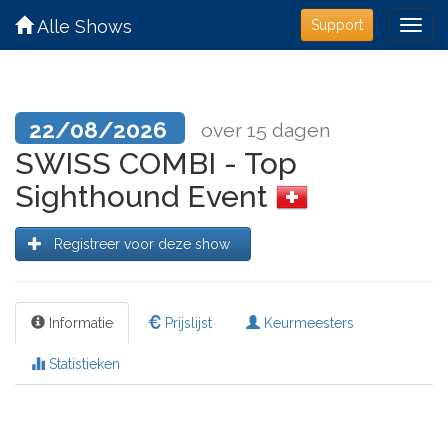
Alle Shows
Support
22/08/2026
over 15 dagen
SWISS COMBI - Top
Sighthound Event
Registreer voor deze show
Informatie
Prijslijst
Keurmeesters
Statistieken