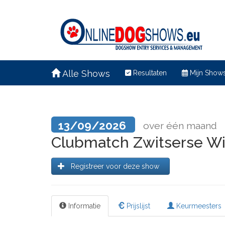
Alle Shows
Resultaten
Mijn Show
13/09/2026
over één maand
Clubmatch Zwitserse W
Registreer voor deze show
Informatie
Prijslijst
Keurmeesters