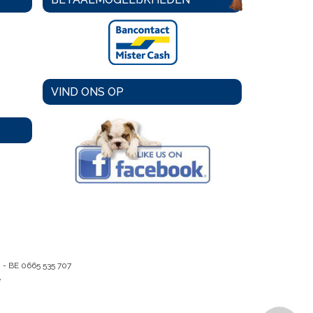
VIND ONS OP
m -
BE 0665 535 707
e