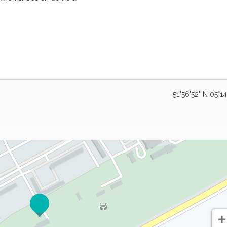
51°56'52" N 05°14