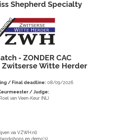
iss Shepherd Specialty
atch - ZONDER CAC
 Zwitserse Witte Herder
ting / Final deadline:
08/09/2026
Keurmeester / Judge:
Roel van Veen-Keur (NL)
rijven via VZWH.nl)
g (workshops en demo's)