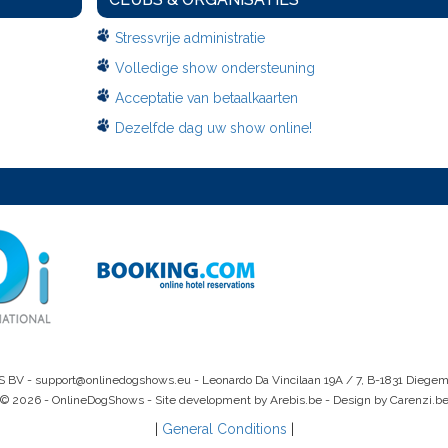
Stressvrije administratie
Volledige show ondersteuning
Acceptatie van betaalkaarten
Dezelfde dag uw show online!
S BV -
support@onlinedogshows.eu
- Leonardo Da Vincilaan 19A / 7, B-1831 Diege
© 2026 - OnlineDogShows - Site development by Arebis.be - Design by Carenzi.b
|
General Conditions
|