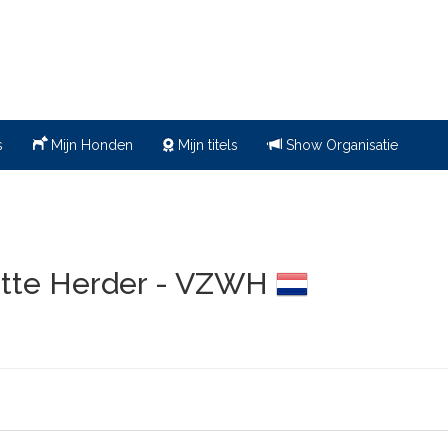
s
Mijn Honden
Mijn titels
Show Organisatie
itte Herder - VZWH