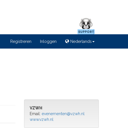
Registreren
Inloggen
Nederlands
VZWH
Email:
evenementen@vzwh.nl
www.vzwh.nl