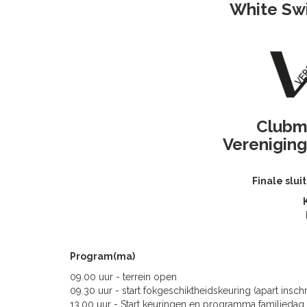
White Sw
Clubm
Vereniging
Finale slui
Program(ma)
09.00 uur - terrein open
09.30 uur - start fokgeschiktheidskeuring (apart insch
13.00 uur - Start keuringen en programma familieda