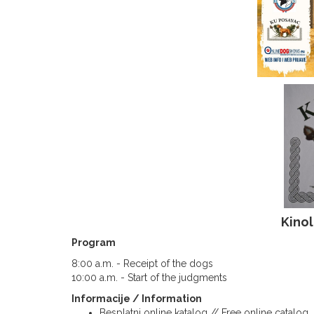
Kino
Program
8:00 a.m. - Receipt of the dogs
10:00 a.m. - Start of the judgments
Informacije / Information
Besplatni online katalog // Free online catalog