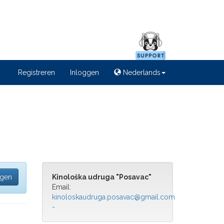
Registreren
Inloggen
Nederlands
egen
Kinološka udruga "Posavac"
Email:
kinoloskaudruga.posavac@gmail.com
-