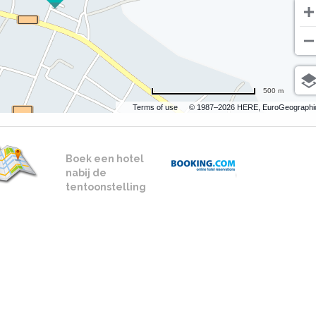
500 m
Terms of use
© 1987–2026 HERE, EuroGeographi
Boek een hotel
nabij de
tentoonstelling