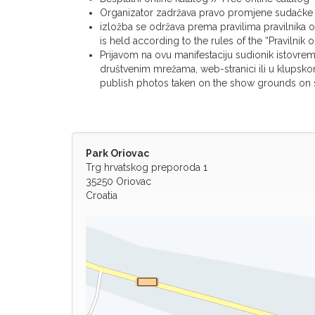
Organizator zadržava pravo promjene sudačke lis
izložba se održava prema pravilima pravilnika 
is held according to the rules of the “Pravilnik 
Prijavom na ovu manifestaciju sudionik istovreme
društvenim mrežama, web-stranici ili u klupsko
publish photos taken on the show grounds on
Park Oriovac
Trg hrvatskog preporoda 1
35250 Oriovac
Croatia