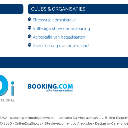
CLUBS & ORGANISATIES
Stressvrije administratie
Volledige show ondersteuning
Acceptatie van betaalkaarten
Dezelfde dag uw show online!
S BV -
support@onlinedogshows.eu
- Leonardo Da Vincilaan 19A / 7, B-1831 Diege
© 2026 - OnlineDogShows - Site development by Arebis.be - Design by Carenzi.b