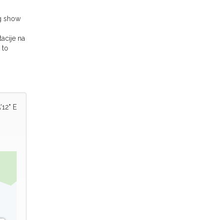
g show
tacije na
 to
'12" E