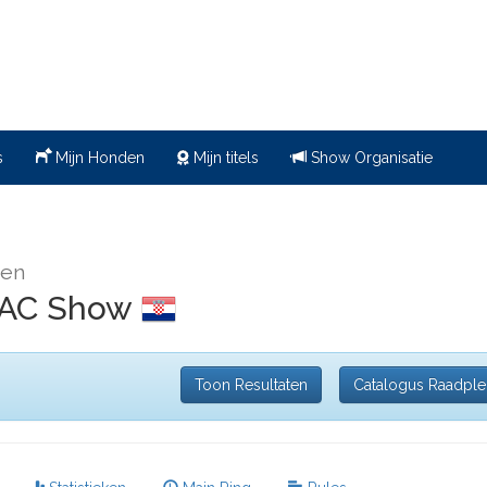
s
Mijn Honden
Mijn titels
Show Organisatie
den
 CAC Show
Toon Resultaten
Catalogus Raadpl