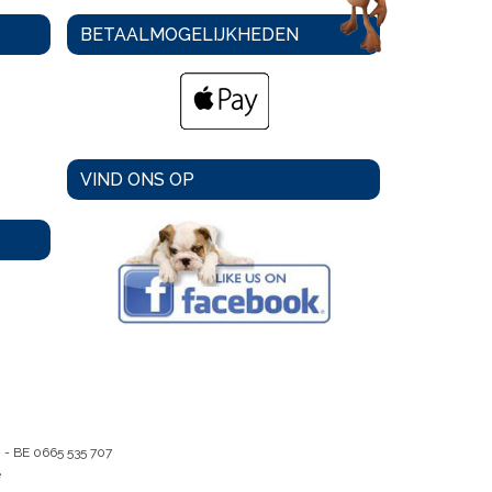
BETAALMOGELIJKHEDEN
VIND ONS OP
m -
BE 0665 535 707
e