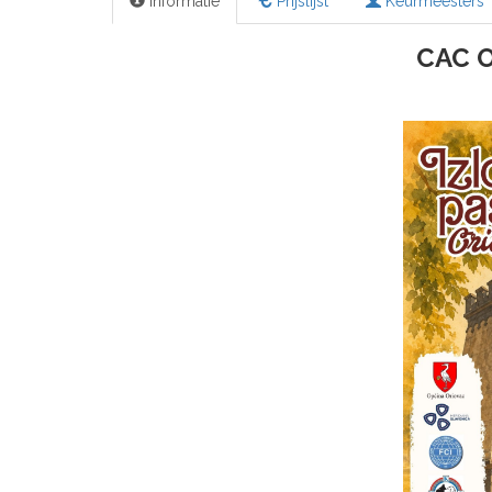
Informatie
Prijslijst
Keurmeesters
CAC O