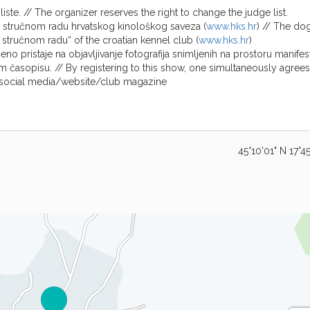
te. // The organizer reserves the right to change the judge list.
o stručnom radu hrvatskog kinološkog saveza (
www.hks.hr
) // The do
o stručnom radu“ of the croatian kennel club (
www.hks.hr
)
no pristaje na objavljivanje fotografija snimljenih na prostoru manifes
m časopisu. // By registering to this show, one simultaneously agrees
 social media/website/club magazine
45°10'01" N 17°45