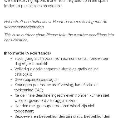
We are receiving reports that emails may end up in the spam
folder, so please keep an eye on it.
Het betreft een buitenshow. Houdt daarom rekening met de
weersomstandigheden.
This is an outdoor show. Please take the weather conditions into
consideration.
Informatie (Nederlands)
Inschrijving sluit zodra het maximum aantal honden per
dag (650) is bereikt.
Volledig digitale ringadministratie en gratis online
catalogus;
Geen papieren catalogus;
Keuringen per ras inclusief verslag, kwalificatie en
toekenning CAC;
Na de finale deadline ingeschreven honden kunnen niet
worden gewisseld / teruggetrokken;
Honden met gecoupeerde oren/staart zijn niet
toegestaan;
Bezoekers en bezoekhonden zijn gratis. Bezoekhonden