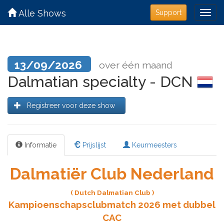
Alle Shows
Support
13/09/2026
over één maand
Dalmatian specialty - DCN
Registreer voor deze show
Informatie
Prijslijst
Keurmeesters
Dalmatiër Club Nederland
( Dutch Dalmatian Club )
Kampioenschapsclubmatch 2026 met dubbel
CAC