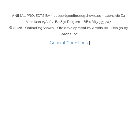
ANIMAL PROJECTS BV -
support@onlinedogshows.eu
- Leonardo Da
Vincilaan 19A / 7, B-1831 Diegem -
BE 0665 535 707
© 2026 - OnlineDogShows - Site development by Arebis.be - Design by
Carenzi.be
|
General Conditions
|