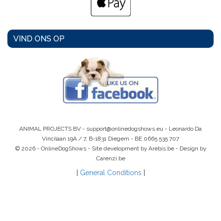
VIND ONS OP
ANIMAL PROJECTS BV -
support@onlinedogshows.eu
- Leonardo Da
Vincilaan 19A / 7, B-1831 Diegem -
BE 0665 535 707
© 2026 - OnlineDogShows - Site development by Arebis.be - Design by
Carenzi.be
|
General Conditions
|