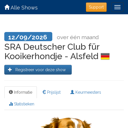
Alle Shows
Support
12/09/2026
over één maand
SRA Deutscher Club für
Kooikerhondje - Alsfeld
Registreer voor deze show
Informatie
Prijslijst
Keurmeesters
Statistieken