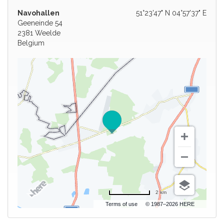
Navohallen
51°23'47" N 04°57'37" E
Geeneinde 54
2381 Weelde
Belgium
2 km
Terms of use
© 1987–2026 HERE