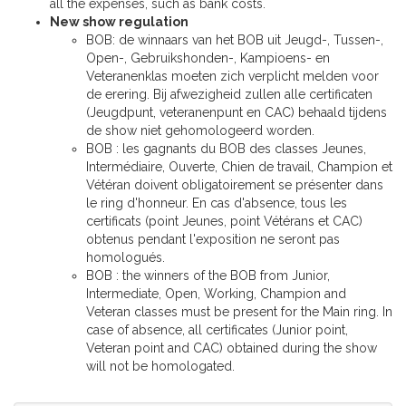
all the expenses, such as bank costs.
New show regulation
BOB: de winnaars van het BOB uit Jeugd-, Tussen-,
Open-, Gebruikshonden-, Kampioens- en
Veteranenklas moeten zich verplicht melden voor
de erering. Bij afwezigheid zullen alle certificaten
(Jeugdpunt, veteranenpunt en CAC) behaald tijdens
de show niet gehomologeerd worden.
BOB : les gagnants du BOB des classes Jeunes,
Intermédiaire, Ouverte, Chien de travail, Champion et
Vétéran doivent obligatoirement se présenter dans
le ring d'honneur. En cas d'absence, tous les
certificats (point Jeunes, point Vétérans et CAC)
obtenus pendant l'exposition ne seront pas
homologués.
BOB : the winners of the BOB from Junior,
Intermediate, Open, Working, Champion and
Veteran classes must be present for the Main ring. In
case of absence, all certificates (Junior point,
Veteran point and CAC) obtained during the show
will not be homologated.