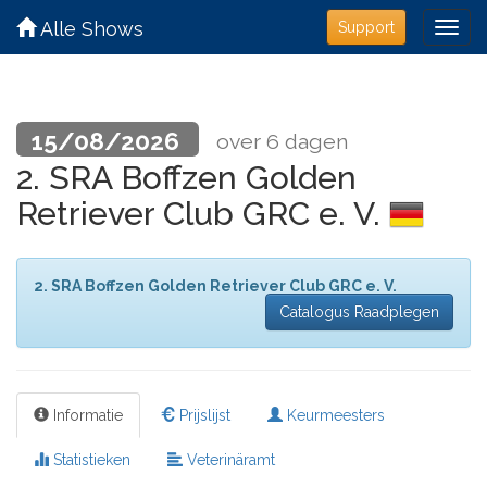
Alle Shows
Support
15/08/2026
over 6 dagen
2. SRA Boffzen Golden
Retriever Club GRC e. V.
2. SRA Boffzen Golden Retriever Club GRC e. V.
Catalogus Raadplegen
Informatie
Prijslijst
Keurmeesters
Statistieken
Veterinäramt