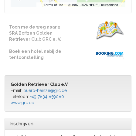
Terms of use
© 1987–2026 HERE, Deutschland
Toon me de weg naar 2.
SRA Boffzen Golden
Retriever Club GRC e. V.
Boek een hotel nabij de
tentoonstelling
Golden Retriever Club e.V.
Email:
buero-heinze@grc.de
Telefoon:
+49 7834 859080
www.grc.de
Inschrijven