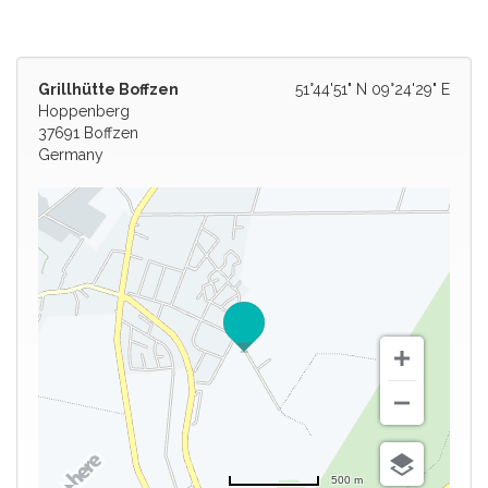
Grillhütte Boffzen
51°44'51" N 09°24'29" E
Hoppenberg
37691 Boffzen
Germany
500 m