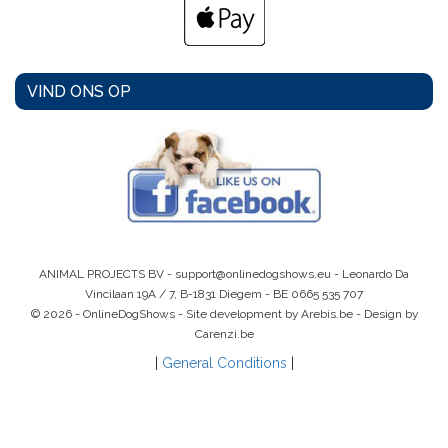
VIND ONS OP
ANIMAL PROJECTS BV -
support@onlinedogshows.eu
- Leonardo Da
Vincilaan 19A / 7, B-1831 Diegem -
BE 0665 535 707
© 2026 - OnlineDogShows - Site development by Arebis.be - Design by
Carenzi.be
|
General Conditions
|