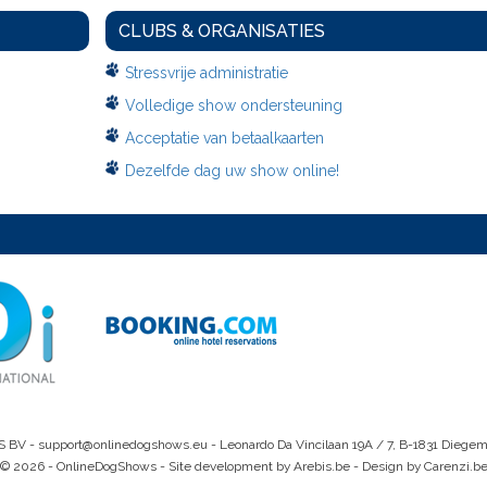
CLUBS & ORGANISATIES
Stressvrije administratie
Volledige show ondersteuning
Acceptatie van betaalkaarten
Dezelfde dag uw show online!
S BV -
support@onlinedogshows.eu
- Leonardo Da Vincilaan 19A / 7, B-1831 Diege
© 2026 - OnlineDogShows - Site development by Arebis.be - Design by Carenzi.b