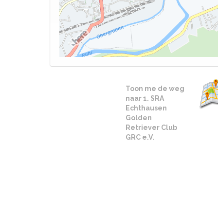
Toon me de weg
naar 1. SRA
Echthausen
Golden
Retriever Club
GRC e.V.