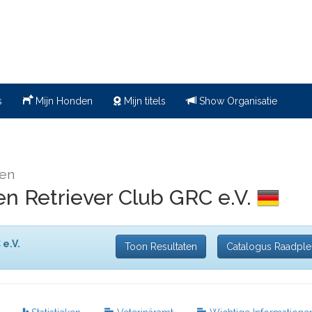
s
Mijn Honden
Mijn titels
Show Organisatie
en
n Retriever Club GRC e.V.
e.V.
Toon Resultaten
Catalogus Raadpl