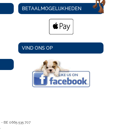
BETAALMOGELIJKHEDEN
VIND ONS OP
m -
BE 0665 535 707
e