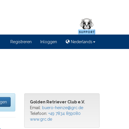
Registreren
Inloggen
Nederlands
egen
Golden Retriever Club e.V.
Email:
buero-heinze@grc.de
Telefoon:
+49 7834 859080
www.grc.de