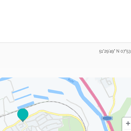
51°29'49" N 07°53