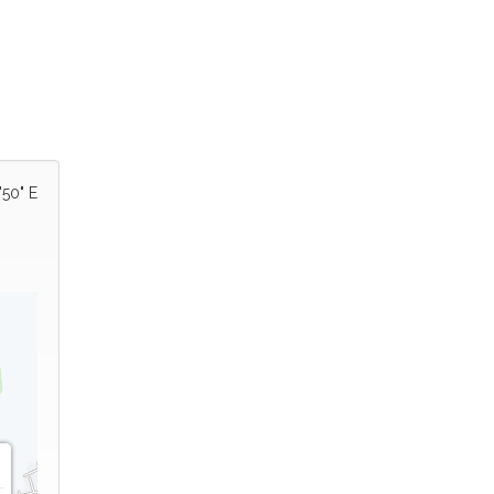
'50" E