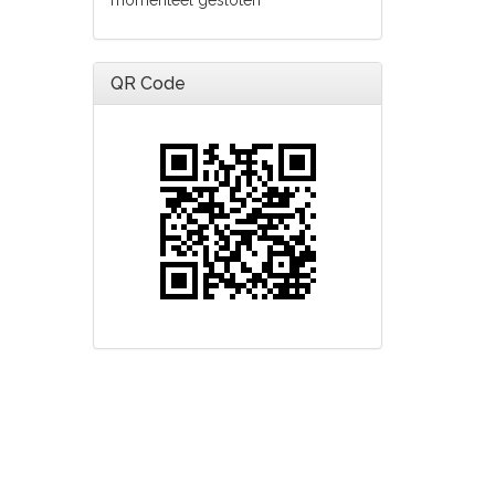
momenteel gesloten
QR Code