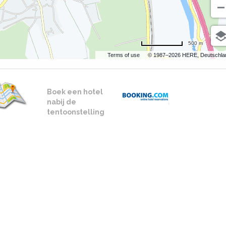
500 m
Terms of use
© 1987–2026 HERE, Deutschla
Boek een hotel
nabij de
tentoonstelling