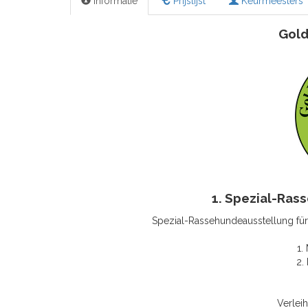
Informatie
Prijslijst
Keurmeesters
Gold
1. Spezial-Ras
Spezial-Rassehundeausstellung fü
1.
2.
Verlei