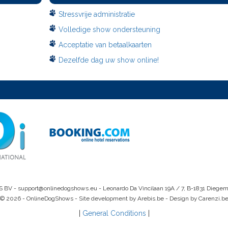
Stressvrije administratie
Volledige show ondersteuning
Acceptatie van betaalkaarten
Dezelfde dag uw show online!
S BV -
support@onlinedogshows.eu
- Leonardo Da Vincilaan 19A / 7, B-1831 Diege
© 2026 - OnlineDogShows - Site development by Arebis.be - Design by Carenzi.b
|
General Conditions
|