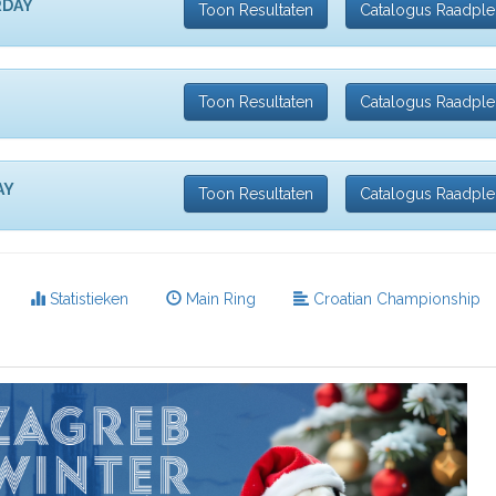
RDAY
Toon Resultaten
Catalogus Raadpl
Toon Resultaten
Catalogus Raadpl
AY
Toon Resultaten
Catalogus Raadpl
Statistieken
Main Ring
Croatian Championship