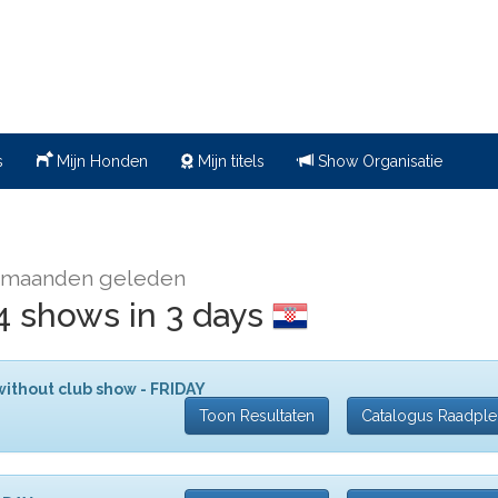
s
Mijn Honden
Mijn titels
Show Organisatie
 maanden geleden
4 shows in 3 days
without club show - FRIDAY
Toon Resultaten
Catalogus Raadpl