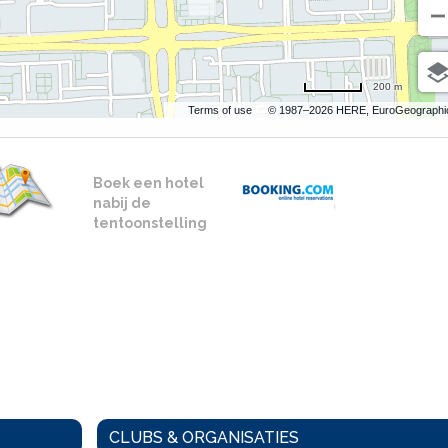
200 m
Terms of use
© 1987–2026 HERE, EuroGeographi
Boek een hotel
nabij de
tentoonstelling
CLUBS & ORGANISATIES