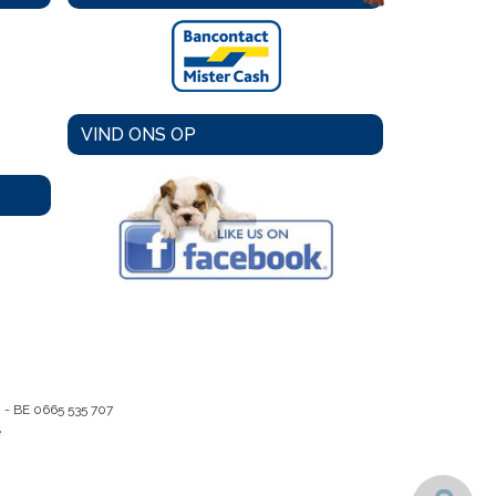
VIND ONS OP
m -
BE 0665 535 707
e