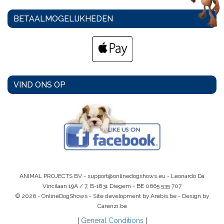
BETAALMOGELIJKHEDEN
VIND ONS OP
ANIMAL PROJECTS BV -
support@onlinedogshows.eu
- Leonardo Da
Vincilaan 19A / 7, B-1831 Diegem -
BE 0665 535 707
© 2026 - OnlineDogShows - Site development by Arebis.be - Design by
Carenzi.be
|
General Conditions
|