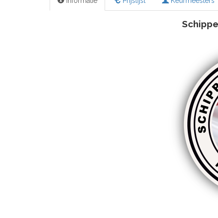
Informatie
Prijslijst
Keurmeesters
Schippe