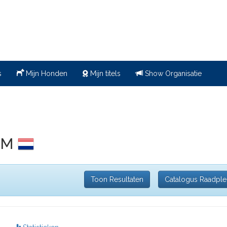
s
Mijn Honden
Mijn titels
Show Organisatie
KCM
Toon Resultaten
Catalogus Raadpl