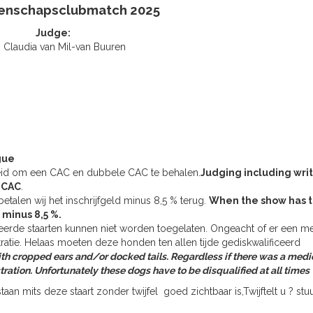
enschapsclubmatch 2025
Judge:
 Claudia van Mil-van Buuren
gue
id
om
een
CAC
en
dubbele
CAC
te
behalen
.
Judging including wri
e CAC
.
betalen
wij
het
inschrijfgeld
minus
8
,
5
%
terug
.
When the show has t
 minus 8,5 %.
de staarten kunnen niet worden toegelaten. Ongeacht of er een m
tratie. Helaas moeten deze honden ten allen tijde gediskwalificeerd
th cropped ears and/or docked tails. Regardless if there was a medi
stration. Unfortunately these dogs have to be disqualified at all times
an mits deze staart zonder twijfel goed zichtbaar is,Twijftelt u ? stu