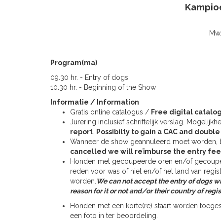
Kampio
Mw.
Program(ma)
09.30 hr. - Entry of dogs
10.30 hr. - Beginning of the Show
Informatie / Information
Gratis online catalogus /
Free digital catalo
Jurering
inclusief
schriftelijk
verslag
.
Mogelijkhe
report
.
Possibilty to gain a CAC and doubl
Wanneer
de
show
geannuleerd
moet
worden
,
cancelled we will reïmburse the entry fee
Honden met gecoupeerde oren en/of gecoupeer
reden voor was of niet en/of het land van regis
worden.
We can not accept the entry of dogs wi
reason for it or not and/or their country of regi
Honden met een korte(re) staart worden toegesta
een foto in ter beoordeling.