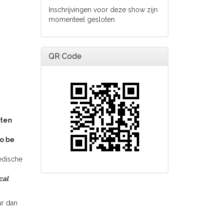
Inschrijvingen voor deze show zijn
momenteel gesloten
QR Code
tten
o be
edische
cal
ur dan