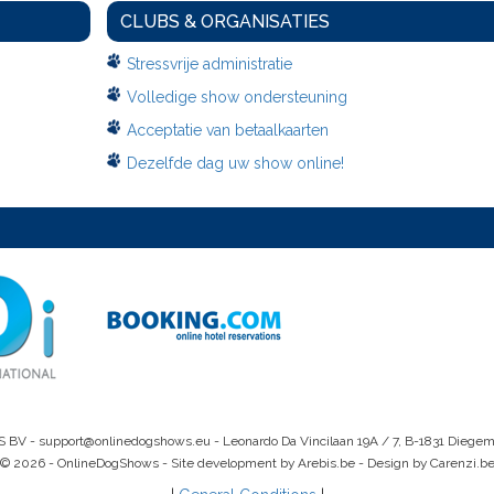
CLUBS & ORGANISATIES
Stressvrije administratie
Volledige show ondersteuning
Acceptatie van betaalkaarten
Dezelfde dag uw show online!
S BV -
support@onlinedogshows.eu
- Leonardo Da Vincilaan 19A / 7, B-1831 Diege
© 2026 - OnlineDogShows - Site development by Arebis.be - Design by Carenzi.b