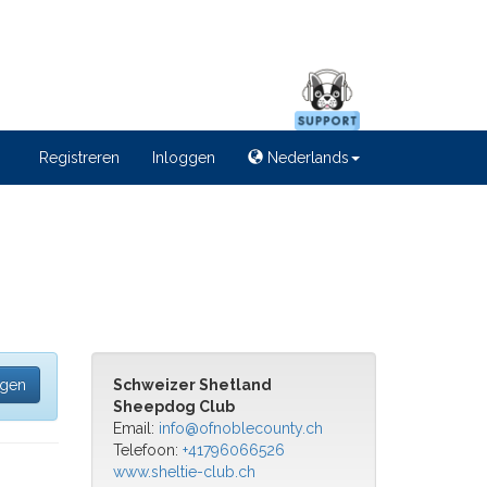
Registreren
Inloggen
Nederlands
egen
Schweizer Shetland
Sheepdog Club
Email:
info@ofnoblecounty.ch
Telefoon:
+41796066526
www.sheltie-club.ch