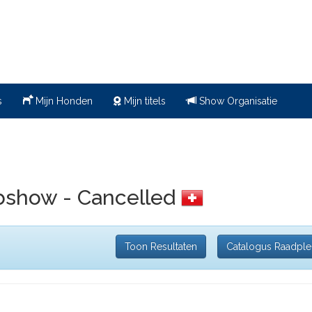
s
Mijn Honden
Mijn titels
Show Organisatie
bshow - Cancelled
Toon Resultaten
Catalogus Raadpl