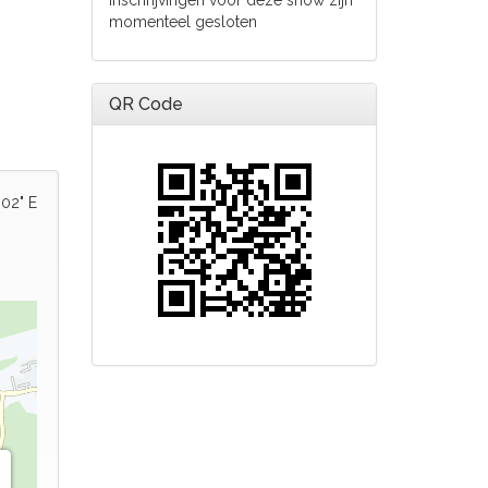
Inschrijvingen voor deze show zijn
momenteel gesloten
QR Code
'02" E