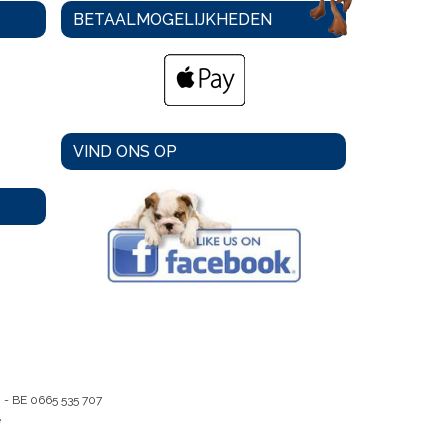
BETAALMOGELIJKHEDEN
VIND ONS OP
m -
BE 0665 535 707
e