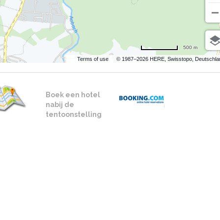
500 m
Terms of use
© 1987–2026 HERE, Swisstopo, Deutschla
Boek een hotel
nabij de
tentoonstelling