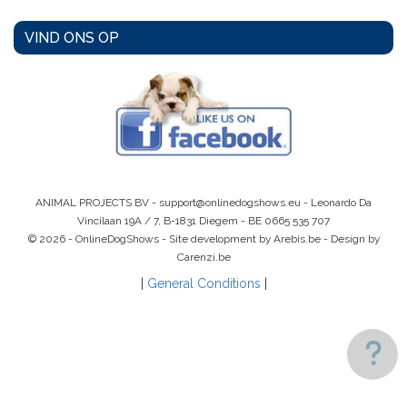
VIND ONS OP
ANIMAL PROJECTS BV -
support@onlinedogshows.eu
- Leonardo Da
Vincilaan 19A / 7, B-1831 Diegem -
BE 0665 535 707
© 2026 - OnlineDogShows - Site development by Arebis.be - Design by
Carenzi.be
|
General Conditions
|