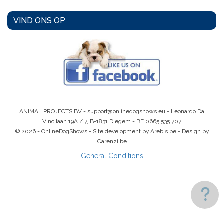
VIND ONS OP
ANIMAL PROJECTS BV -
support@onlinedogshows.eu
- Leonardo Da
Vincilaan 19A / 7, B-1831 Diegem -
BE 0665 535 707
© 2026 - OnlineDogShows - Site development by Arebis.be - Design by
Carenzi.be
|
General Conditions
|