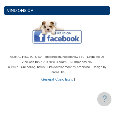
VIND ONS OP
ANIMAL PROJECTS BV -
support@onlinedogshows.eu
- Leonardo Da
Vincilaan 19A / 7, B-1831 Diegem -
BE 0665 535 707
© 2026 - OnlineDogShows - Site development by Arebis.be - Design by
Carenzi.be
|
General Conditions
|