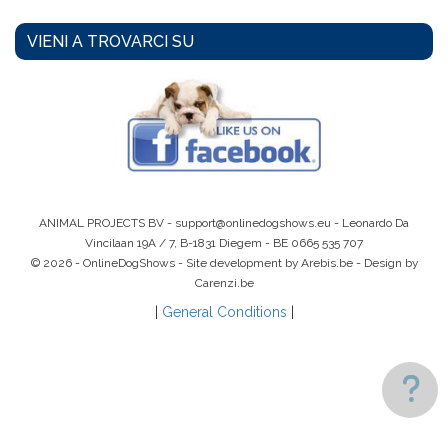
VIENI A TROVARCI SU
ANIMAL PROJECTS BV -
support@onlinedogshows.eu
- Leonardo Da
Vincilaan 19A / 7, B-1831 Diegem -
BE 0665 535 707
© 2026 - OnlineDogShows - Site development by Arebis.be - Design by
Carenzi.be
|
General Conditions
|