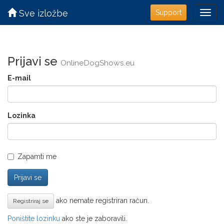
Sve izložbe
Support
Prijavi se
OnlineDogShows.eu
E-mail
Lozinka
Zapamti me
Prijavi se
ako nemate registriran račun.
Registriraj se
Poništite lozinku
ako ste je zaboravili.